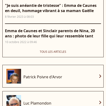
"Je suis anéantie de tristesse" : Emma de Caunes
en deuil, hommage vibrant à sa maman Gaëlle
8 février 2023 à 08:03
Emma de Caunes et Sinclair parents de Nina, 20
ans : photo de leur fille qui leur ressemble tant
10 octobre 2022 à 09:46
TOUS LES ARTICLES
chevron_right
Patrick Poivre d'Arvor
chevron_right
Luc Plamondon