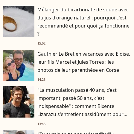
Mélanger du bicarbonate de soude avec
du jus d'orange naturel : pourquoi c'est
recommandé et pour quoi ça fonctionne
?
15:02
Gauthier Le Bret en vacances avec Eloïse,
leur fils Marcel et Jules Torres : les
photos de leur parenthèse en Corse
14:25
"La musculation passé 40 ans, c'est
important, passé 50 ans, c'est
indispensable" : comment Bixente
Lizarazu s'entretient assidûment pour
rester musclé à 56 ans ?
13:46