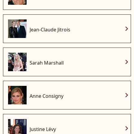
chevron_right
Jean-Claude Jitrois
chevron_right
Sarah Marshall
chevron_right
Anne Consigny
chevron_right
Justine Lévy