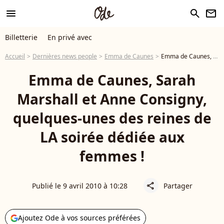
menu
search
newsletter
Billetterie
En privé avec
Accueil
Dernières news people
Emma de Caunes
Emma de Caunes, Sarah Marshall et Anne Consigny, quelques-unes des reines de LA soirée dédiée aux femmes !
Emma de Caunes, Sarah
Marshall et Anne Consigny,
quelques-unes des reines de
LA soirée dédiée aux
femmes !
Publié le 9 avril 2010 à 10:28
Partager
share
Ajoutez Ode à vos sources préférées