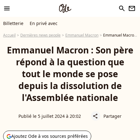
menu
search
newsletter
Billetterie
En privé avec
Accueil
Dernières news people
Emmanuel Macron
Emmanuel Macron : Son père répond à la question que tout le monde se pose depuis la dissolution de l'Assemblée nationale
Emmanuel Macron : Son père
répond à la question que
tout le monde se pose
depuis la dissolution de
l'Assemblée nationale
Publié le 5 juillet 2024 à 20:02
Partager
share
Ajoutez Ode à vos sources préférées