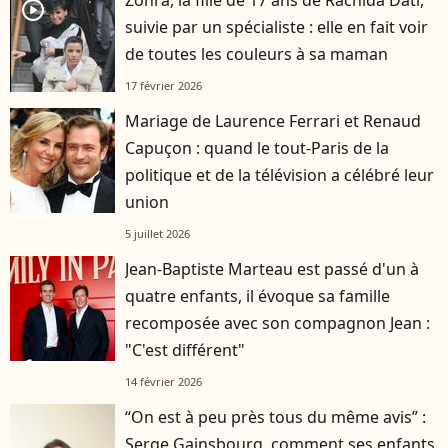
Zohra, la fille de 17 ans de Rachida Dati,
player2
suivie par un spécialiste : elle en fait voir
de toutes les couleurs à sa maman
17 février 2026
Mariage de Laurence Ferrari et Renaud
Capuçon : quand le tout-Paris de la
politique et de la télévision a célébré leur
union
5 juillet 2026
Jean-Baptiste Marteau est passé d'un à
quatre enfants, il évoque sa famille
recomposée avec son compagnon Jean :
"C'est différent"
14 février 2026
“On est à peu près tous du même avis” :
Serge Gainsbourg, comment ses enfants