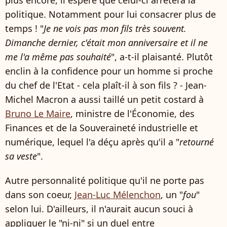
plus encore, il espère que celui-ci arrêtera la
politique. Notamment pour lui consacrer plus de
temps ! "
Je ne vois pas mon fils très souvent.
Dimanche dernier, c'était mon anniversaire et il ne
me l'a même pas souhaité
", a-t-il plaisanté. Plutôt
enclin à la confidence pour un homme si proche
du chef de l'Etat - cela plaît-il à son fils ? - Jean-
Michel Macron a aussi taillé un petit costard à
Bruno Le Maire
, ministre de l'Économie, des
Finances et de la Souveraineté industrielle et
numérique, lequel l'a déçu après qu'il a "
retourné
sa veste
".
Autre personnalité politique qu'il ne porte pas
dans son coeur,
Jean-Luc Mélenchon
, un "
fou
"
selon lui. D'ailleurs, il n'aurait aucun souci à
appliquer le "ni-ni" si un duel entre