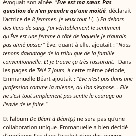
évoquait son aînée.
"
Ève est ma sœur.
Pas
question de n'en prendre qu'une moitié
,
déclarait
l’actrice de
8 femmes. Je veux tout !
(…)
En dehors
des liens de sang, j'ai véritablement le sentiment
qu'Ève est une femme à côté de laquelle je n'aurais
pas aimé passer"
Ève, quant à elle, ajoutait : "
Nous
tenons davantage de la tribu que de la famille
conventionnelle. Et je trouve ça très rassurant.
" Dans
les pages de
Télé 7 jours
, à cette même période,
Emmanuelle Béart ajoutait :
"Eve n'est pas dans une
profession comme la mienne, où l'on s'expose... Elle
ne s'est tout simplement pas sentie le courage ou
l'envie de le faire."
Et l’album
De Béart à Béart(s)
ne sera pas qu’une
collaboration unique. Emmanuelle a bien décidé
d’impliquer Eve dans l’exploitation des œuvres