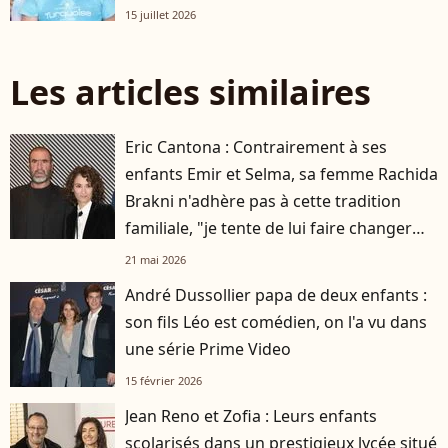
15 juillet 2026
Les articles similaires
Eric Cantona : Contrairement à ses
enfants Emir et Selma, sa femme Rachida
Brakni n'adhère pas à cette tradition
familiale, "je tente de lui faire changer
d'avis"
21 mai 2026
André Dussollier papa de deux enfants :
son fils Léo est comédien, on l'a vu dans
une série Prime Video
15 février 2026
Jean Reno et Zofia : Leurs enfants
scolarisés dans un prestigieux lycée situé