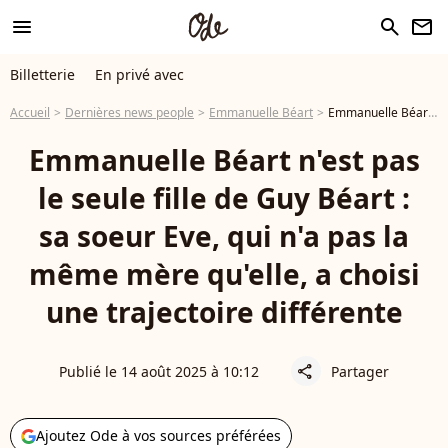
menu
search
newsletter
Billetterie
En privé avec
Accueil
Dernières news people
Emmanuelle Béart
Emmanuelle Béart n'est pas le seule fille de Guy Béart : sa soeur Eve, qui n'a pas la même mère qu'elle, a choisi une trajectoire différente
Emmanuelle Béart n'est pas
le seule fille de Guy Béart :
sa soeur Eve, qui n'a pas la
même mère qu'elle, a choisi
une trajectoire différente
Publié le 14 août 2025 à 10:12
Partager
share
Ajoutez Ode à vos sources préférées