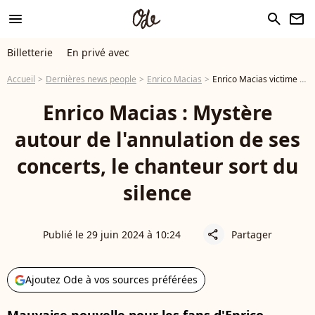
menu
search
newsletter
Billetterie
En privé avec
Accueil
Dernières news people
Enrico Macias
Enrico Macias victime d'une fracture des vertèbres, il prend la parole et s'explique sur l'annulation de ses concerts
Enrico Macias : Mystère
autour de l'annulation de ses
concerts, le chanteur sort du
silence
Publié le 29 juin 2024 à 10:24
Partager
share
Ajoutez Ode à vos sources préférées