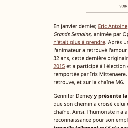
VOIR
En janvier dernier,
Eric Antoine
Grande Semaine,
animée par Op
n'était plus à prendre
. Après u
l'animateur a retrouvé l'amou
32 ans, cette dernière origina
2015
et a participé à l'élection
remportée par Iris Mittenaere. 
retrouve, et sur la chaîne M6.
Gennifer Demey
y présente l
que son chemin a croisé celui d
chaîne. Ainsi, l'humoriste n'a
reconnaissance pour son employe
travaille tellement qu'il n'y 