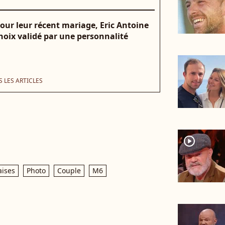
 Pour leur récent mariage, Eric Antoine
hoix validé par une personnalité
 LES ARTICLES
player2
aises
Photo
Couple
M6