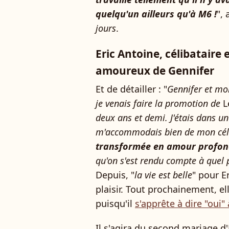
quelqu'un ailleurs qu'à M6 !
",
jours
.
Eric Antoine, célibataire
amoureux de Gennifer
Et de détailler : "
Gennifer et moi
je venais faire la promotion de
L
deux ans et demi. J'étais dans u
m'accommodais bien de mon cél
transformée en amour profo
qu'on s'est rendu compte à quel po
Depuis, "
la vie est belle
" pour E
plaisir. Tout prochainement, e
puisqu'il
s'apprête à dire "oui" 
Il s'agira du second mariage d