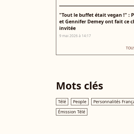
"Tout le buffet était vegan !" :
et Gennifer Demey ont fait ce c
invitée
9 mai 2026 à 14:17
TOUS
Mots clés
Télé
People
Personnalités Franç
Émission Télé