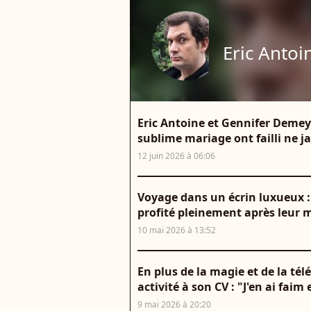
Eric Antoi
Eric Antoine et Gennifer Demey 
sublime mariage ont failli ne ja
12 juin 2026 à 06:06
Voyage dans un écrin luxueux :
profité pleinement après leur m
10 mai 2026 à 13:52
En plus de la magie et de la tél
activité à son CV : "J'en ai faim 
9 mai 2026 à 20:20