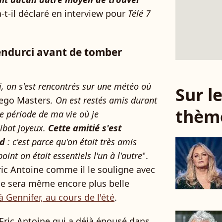
 a-t-il déclaré en interview pour
Télé 7
 endurci avant de tomber
, on s'est rencontrés sur une météo où
Sur 
ego Masters
. On est restés amis durant
thèm
ne période de ma vie où je
ibat joyeux.
Cette amitié s'est
nd
: c'est parce qu'on était très amis
int on était essentiels l'un à l'autre
".
ric Antoine comme il le souligne avec
lle sera même encore plus belle
à Gennifer, au cours de l'été
.
'Eric Antoine qui a déjà épousé dans