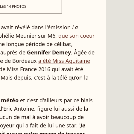
 LES 14 PHOTOS
avait révélé dans l'émission
La
hélie Meunier sur M6,
que son coeur
ne longue période de célibat,
r auprès de
Gennifer Demey
. Âgée de
ire de Bordeaux
a été Miss Aquitaine
 de Miss France 2016 qui avait été
Mais depuis, c'est à la télé qu'on la
a météo
et c'est d'ailleurs par ce biais
'Eric Antoine, figure lui aussi de la
 aucun de mal à avoir beaucoup de
ur qui a fait de lui une star. "
Je
avait aucun autre moyen de trouver