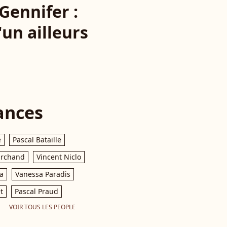
Gennifer :
un ailleurs
ances
e
Pascal Bataille
archand
Vincent Niclo
a
Vanessa Paradis
t
Pascal Praud
VOIR TOUS LES PEOPLE