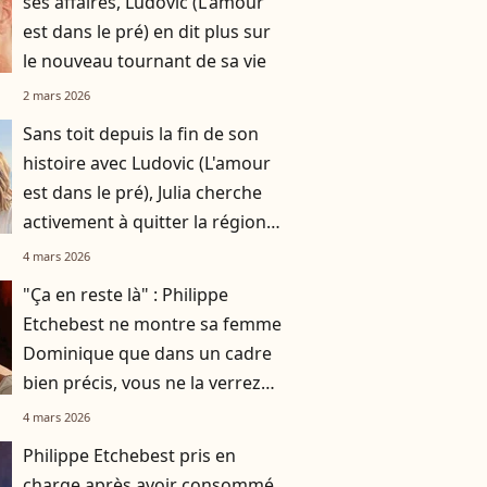
ses affaires, Ludovic (L'amour
est dans le pré) en dit plus sur
le nouveau tournant de sa vie
2 mars 2026
Sans toit depuis la fin de son
histoire avec Ludovic (L'amour
est dans le pré), Julia cherche
activement à quitter la région
de l'agriculteur
4 mars 2026
"Ça en reste là" : Philippe
Etchebest ne montre sa femme
Dominique que dans un cadre
bien précis, vous ne la verrez
pas en dehors de ça
4 mars 2026
Philippe Etchebest pris en
charge après avoir consommé