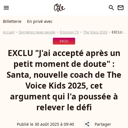
menu
search
newsletter
Billetterie
En privé avec
Accueil
Dernières news people
Émission TV
The Voice 2026
EXCLU "J'ai accepté après un petit moment de doute" : Santa, nouvelle coach de The Voice Kids 2025, cet argument qui l'a poussée à relever le défi
EXCLU
EXCLU "J'ai accepté après un
petit moment de doute" :
Santa, nouvelle coach de The
Voice Kids 2025, cet
argument qui l'a poussée à
relever le défi
Publié le 30 août 2025 à 09:40
Partager
share