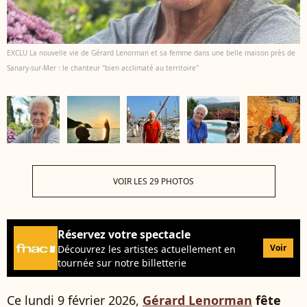
EXCLU La nouvelle vie de Gérard Lenorman et sa femme dans une belle maison près de
Sanary-sur-Mer : le chanteur "bien acclimaté au territoire"
VOIR LES 29 PHOTOS
Réservez votre spectacle
Voir
Découvrez les artistes actuellement en
tournée sur notre billetterie
Ce lundi 9 février 2026,
Gérard Lenorman
fête