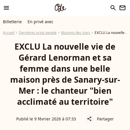
menu
search
newsletter
Billetterie
En privé avec
Accueil
Dernières actus people
Maisons des stars
EXCLU La nouvelle vie de Gérard Lenorman et sa femme dans une belle maison près de Sanary-sur-Mer : le chanteur "bien acclimaté au territoire"
EXCLU La nouvelle vie de
Gérard Lenorman et sa
femme dans une belle
maison près de Sanary-sur-
Mer : le chanteur "bien
acclimaté au territoire"
Publié le 9 février 2026 à 07:33
Partager
share