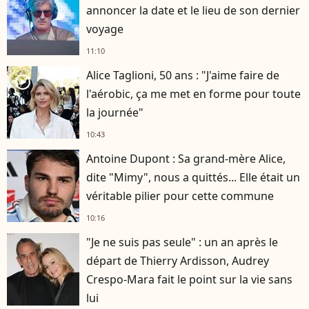
annoncer la date et le lieu de son dernier
voyage
11:10
Alice Taglioni, 50 ans : "J'aime faire de
player2
l'aérobic, ça me met en forme pour toute
la journée"
10:43
Antoine Dupont : Sa grand-mère Alice,
dite "Mimy", nous a quittés... Elle était un
véritable pilier pour cette commune
10:16
"Je ne suis pas seule" : un an après le
départ de Thierry Ardisson, Audrey
Crespo-Mara fait le point sur la vie sans
lui