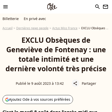
menu
search
newsletter
Billetterie
En privé avec
Accueil
Dernières news people
Actus Miss France
EXCLU Obsèques de Geneviève de Fontenay : une totale intimité et une dernière volonté très précise
EXCLU Obsèques de
Geneviève de Fontenay : une
totale intimité et une
dernière volonté très précise
Publié le 9 août 2023 à 13:42
Partager
share
Ajoutez Ode à vos sources préférées