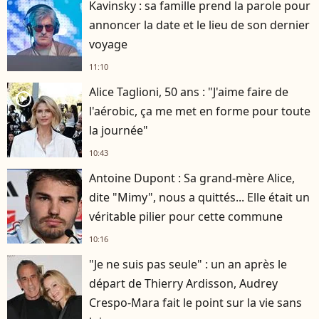
Kavinsky : sa famille prend la parole pour
annoncer la date et le lieu de son dernier
voyage
11:10
Alice Taglioni, 50 ans : "J'aime faire de
player2
l'aérobic, ça me met en forme pour toute
la journée"
10:43
Antoine Dupont : Sa grand-mère Alice,
dite "Mimy", nous a quittés... Elle était un
véritable pilier pour cette commune
10:16
"Je ne suis pas seule" : un an après le
départ de Thierry Ardisson, Audrey
Crespo-Mara fait le point sur la vie sans