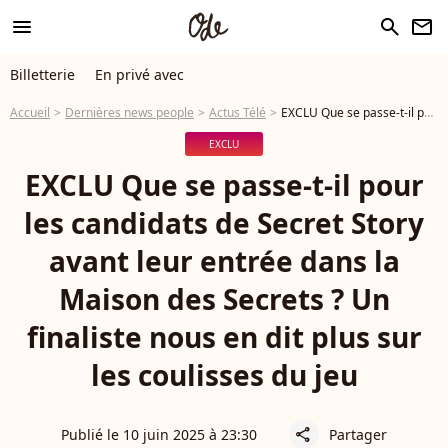
menu
search
newsletter
Billetterie
En privé avec
Accueil
Dernières news people
Actus Télé
EXCLU Que se passe-t-il pour les candidats de Secret Story avant leur entrée dans la Maison des Secrets ? Un finaliste nous en dit plus sur les coulisses du jeu
EXCLU
EXCLU Que se passe-t-il pour
les candidats de Secret Story
avant leur entrée dans la
Maison des Secrets ? Un
finaliste nous en dit plus sur
les coulisses du jeu
Publié le 10 juin 2025 à 23:30
Partager
share