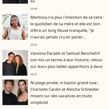
lui
09:48
Mentissa n'a plus l'intention de se taire :
le quotidien de sa mère et elle est loin
d'être un long fleuve tranquille, "Je
n'aurais jamais cru en parler
publiquement"
09:20
Vanessa Paradis et Samuel Benchetrit
ont mis un terme à leur histoire, retour
sur leurs plus belles apparitions à deux
08:52
Ni plage privée, ni bassin grand luxe :
Charlotte Cardin et Aliocha Schneider
misent sur des vacances en toute
simplicité