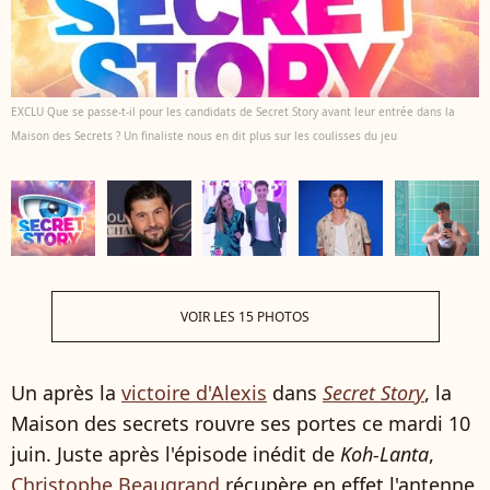
EXCLU Que se passe-t-il pour les candidats de Secret Story avant leur entrée dans la
Maison des Secrets ? Un finaliste nous en dit plus sur les coulisses du jeu
VOIR LES 15 PHOTOS
Un après la
victoire d'Alexis
dans
Secret Story
, la
Maison des secrets rouvre ses portes ce mardi 10
juin. Juste après l'épisode inédit de
Koh-Lanta
,
Christophe Beaugrand
récupère en effet l'antenne