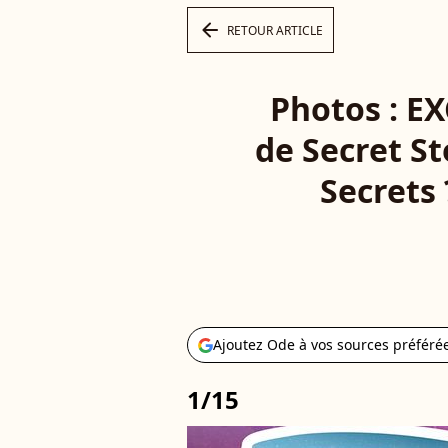
arrow_left
RETOUR ARTICLE
Photos : EX
de Secret St
Secrets 
Ajoutez Ode à vos sources préféré
1/15