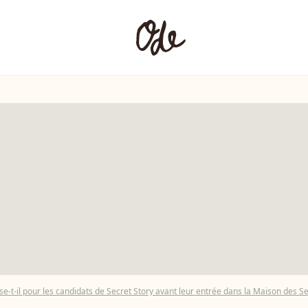
-il pour les candidats de Secret Story avant leur entrée dans la Maison des Secrets ? Un f