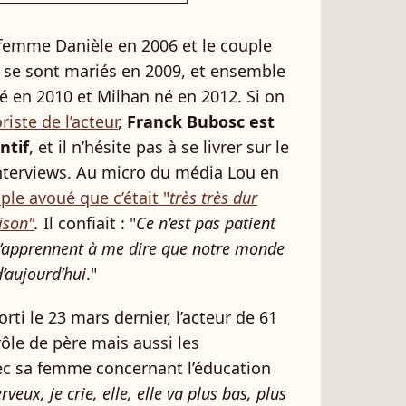
femme Danièle en 2006 et le couple
ls se sont mariés en 2009, et ensemble
 né en 2010 et Milhan né en 2012. Si on
iste de l’acteur
,
Franck Bubosc est
ntif
, et il n’hésite pas à se livrer sur le
 interviews. Au micro du média Lou en
ple avoué que c’était "
très très dur
ison"
.
Il confiait : "
Ce n’est pas patient
 m’apprennent à me dire que notre monde
d’aujourd’hui
."
orti le 23 mars dernier, l’acteur de 61
ôle de père mais aussi les
vec sa femme concernant l’éducation
rveux, je crie, elle, elle va plus bas, plus