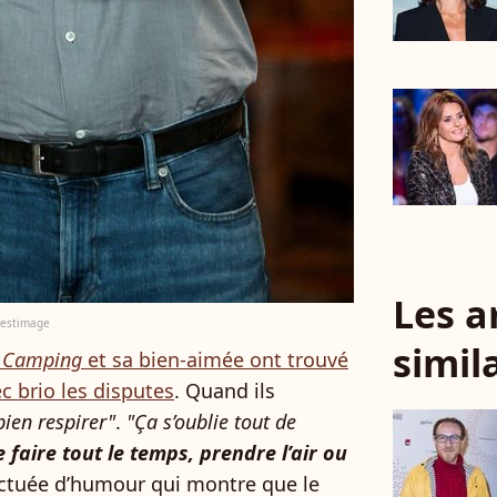
Les a
Bestimage
simil
e
Camping
et sa bien-aimée ont trouvé
ec brio les disputes
. Quand ils
bien respirer"
.
"Ça s’oublie tout de
le faire tout le temps, prendre l’air ou
tuée d’humour qui montre que le