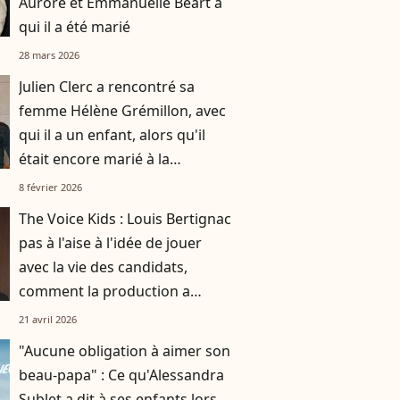
Aurore et Emmanuelle Béart à
qui il a été marié
28 mars 2026
Julien Clerc a rencontré sa
femme Hélène Grémillon, avec
qui il a un enfant, alors qu'il
était encore marié à la
descendante d'une figure
8 février 2026
française
The Voice Kids : Louis Bertignac
pas à l'aise à l'idée de jouer
avec la vie des candidats,
comment la production a
réussi à le faire rempiler
21 avril 2026
malgré tout ?
"Aucune obligation à aimer son
beau-papa" : Ce qu'Alessandra
Sublet a dit à ses enfants lors