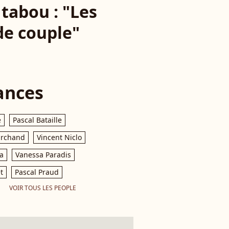
tabou : "Les
de couple"
ances
e
Pascal Bataille
archand
Vincent Niclo
a
Vanessa Paradis
t
Pascal Praud
VOIR TOUS LES PEOPLE