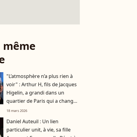
le même
e
"L’atmosphère n’a plus rien à
voir" : Arthur H, fils de Jacques
Higelin, a grandi dans un
quartier de Paris qui a changé
du tout au tout
18 mars 2026
Daniel Auteuil : Un lien
particulier unit, à vie, sa fille