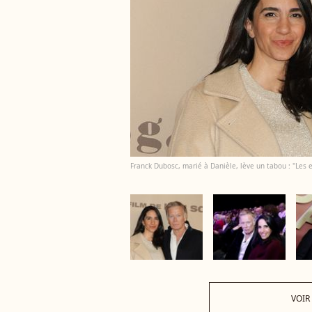
Franck Dubosc, marié à Danièle, lève un tabou : "Les 
VOIR