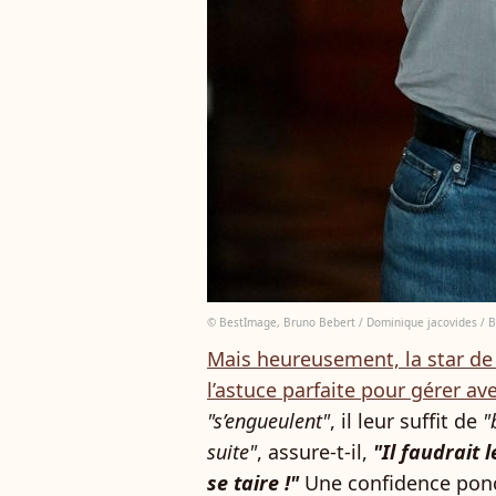
© BestImage, Bruno Bebert / Dominique jacovides / 
Mais heureusement, la star d
l’astuce parfaite pour gérer av
"s’engueulent"
, il leur suffit de
"
suite"
, assure-t-il,
"Il faudrait 
se taire !"
Une confidence ponc