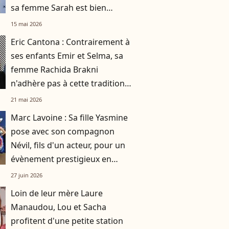
sa femme Sarah est bien
connue des habitants
15 mai 2026
Eric Cantona : Contrairement à
ses enfants Emir et Selma, sa
femme Rachida Brakni
n'adhère pas à cette tradition
familiale, "je tente de lui faire
21 mai 2026
changer d'avis"
Marc Lavoine : Sa fille Yasmine
pose avec son compagnon
Névil, fils d'un acteur, pour un
évènement prestigieux en
famille
27 juin 2026
Loin de leur mère Laure
Manaudou, Lou et Sacha
profitent d'une petite station