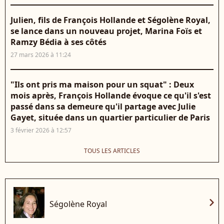
Julien, fils de François Hollande et Ségolène Royal,
se lance dans un nouveau projet, Marina Foïs et
Ramzy Bédia à ses côtés
27 mars 2026 à 11:24
"Ils ont pris ma maison pour un squat" : Deux
mois après, François Hollande évoque ce qu'il s'est
passé dans sa demeure qu'il partage avec Julie
Gayet, située dans un quartier particulier de Paris
3 février 2026 à 12:57
TOUS LES ARTICLES
chevron_right
Ségolène Royal