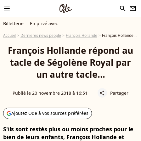
menu
search
newsletter
Billetterie
En privé avec
Accueil
Dernières news people
François Hollande
François Hollande répond au tacle de Ségolène Royal par un autre tacle...
François Hollande répond au
tacle de Ségolène Royal par
un autre tacle...
Publié le 20 novembre 2018 à 16:51
Partager
share
Ajoutez Ode à vos sources préférées
S'ils sont restés plus ou moins proches pour le
bien de leurs enfants, François Hollande et