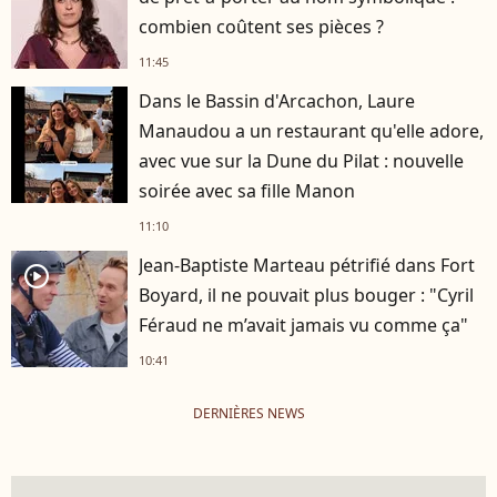
combien coûtent ses pièces ?
11:45
Dans le Bassin d'Arcachon, Laure
Manaudou a un restaurant qu'elle adore,
avec vue sur la Dune du Pilat : nouvelle
soirée avec sa fille Manon
11:10
Jean-Baptiste Marteau pétrifié dans Fort
player2
Boyard, il ne pouvait plus bouger : "Cyril
Féraud ne m’avait jamais vu comme ça"
10:41
DERNIÈRES NEWS