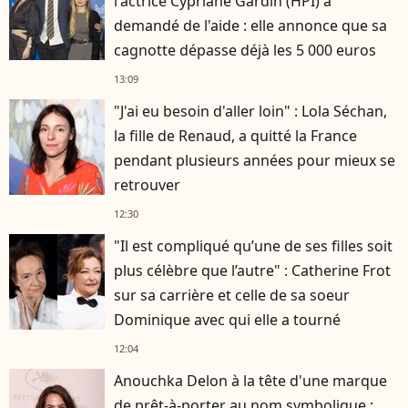
l'actrice Cypriane Gardin (HPI) a
demandé de l'aide : elle annonce que sa
cagnotte dépasse déjà les 5 000 euros
13:09
"J'ai eu besoin d'aller loin" : Lola Séchan,
la fille de Renaud, a quitté la France
pendant plusieurs années pour mieux se
retrouver
12:30
"Il est compliqué qu’une de ses filles soit
plus célèbre que l’autre" : Catherine Frot
sur sa carrière et celle de sa soeur
Dominique avec qui elle a tourné
12:04
Anouchka Delon à la tête d'une marque
de prêt-à-porter au nom symbolique :