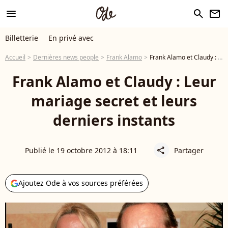
menu
search
newsletter
Billetterie
En privé avec
Accueil
Dernières news people
Frank Alamo
Frank Alamo et Claudy : Leur mariage secret et leurs derniers instants
Frank Alamo et Claudy : Leur
mariage secret et leurs
derniers instants
Publié le 19 octobre 2012 à 18:11
Partager
share
Ajoutez Ode à vos sources préférées