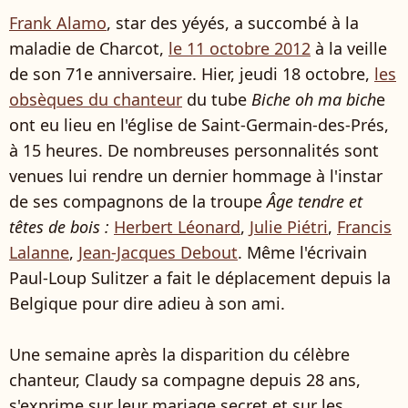
Frank Alamo
, star des yéyés, a succombé à la
maladie de Charcot,
le 11 octobre 2012
à la veille
de son 71e anniversaire. Hier, jeudi 18 octobre,
les
obsèques du chanteur
du tube
Biche oh ma bich
e
ont eu lieu en l'église de Saint-Germain-des-Prés,
à 15 heures. De nombreuses personnalités sont
venues lui rendre un dernier hommage à l'instar
de ses compagnons de la troupe
Âge tendre et
têtes de bois :
Herbert Léonard
,
Julie Piétri
,
Francis
Lalanne
,
Jean-Jacques Debout
. Même l'écrivain
Paul-Loup Sulitzer a fait le déplacement depuis la
Belgique pour dire adieu à son ami.
Une semaine après la disparition du célèbre
chanteur, Claudy sa compagne depuis 28 ans,
s'exprime sur leur mariage secret et sur les