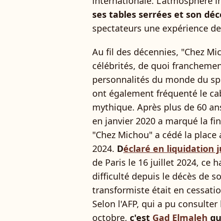
internationale. L'atmosphère i
ses tables serrées et son déc
spectateurs une expérience de 
Au fil des décennies, "Chez Mi
célébrités, de quoi francheme
personnalités du monde du spec
ont également fréquenté le ca
mythique. Après plus de 60 ans
en janvier 2020 a marqué la fin 
"Chez Michou" a cédé la place a
2024.
D
éclaré en liquidation j
de Paris le 16 juillet 2024, ce 
difficulté depuis le décès de so
transformiste était en cessati
Selon l'AFP, qui a pu consulte
octobre,
c'est
Gad Elmaleh
qu