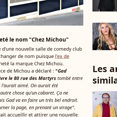
heté le nom "Chez Michou"
e d'une nouvelle salle de comedy club
t changer de nom puisque
l'ex de
cheté la marque Chez Michou.
Les a
ièce de Michou a déclaré :
"
Gad
simil
ivre le 80 rue des Martyrs
tombé entre
'aurait aimé. On aurait été
 autre chose qu'un cabaret.
Ça ne
is Gad va en faire un très bel endroit.
urner la page, en prenant un virage".
it accueillir et attirer une nouvelle