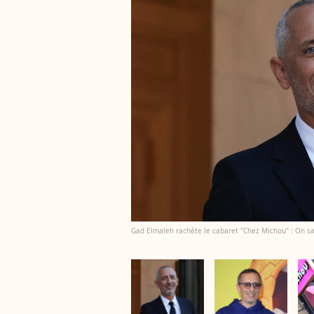
Gad Elmaleh rachète le cabaret "Chez Michou" : On sai