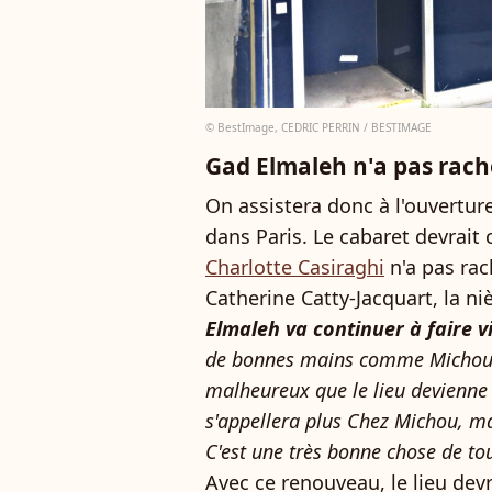
© BestImage, CEDRIC PERRIN / BESTIMAGE
Gad Elmaleh n'a pas rac
On assistera donc à l'ouvertur
dans Paris. Le cabaret devrai
Charlotte Casiraghi
n'a pas ra
Catherine Catty-Jacquart, la n
Elmaleh va continuer à faire v
de bonnes mains comme Michou l
malheureux que le lieu devienne
s'appellera plus Chez Michou
, ma
C'est une très bonne chose de to
Avec ce renouveau, le lieu devra