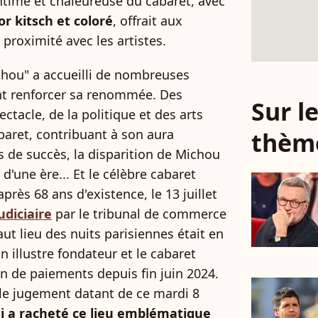
ntime et chaleureuse du cabaret, avec
or kitsch et coloré
, offrait aux
proximité avec les artistes.
chou" a accueilli de nombreuses
nt renforcer sa renommée. Des
Sur 
tacle, de la politique et des arts
baret, contribuant à son aura
thèm
 de succès, la disparition de Michou
d'une ère... Et le célèbre cabaret
près 68 ans d'existence, le 13 juillet
udiciaire
par le tribunal de commerce
haut lieu des nuits parisiennes était en
n illustre fondateur et le cabaret
on de paiements depuis fin juin 2024.
r le jugement datant de ce mardi 8
i a racheté ce lieu emblématique