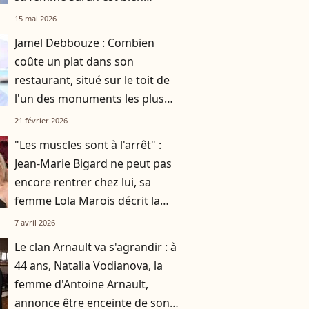
connue des habitants
15 mai 2026
Jamel Debbouze : Combien
coûte un plat dans son
restaurant, situé sur le toit de
l'un des monuments les plus
emblématiques de Paris ?
21 février 2026
"Les muscles sont à l'arrêt" :
Jean-Marie Bigard ne peut pas
encore rentrer chez lui, sa
femme Lola Marois décrit la
situation
7 avril 2026
Le clan Arnault va s'agrandir : à
44 ans, Natalia Vodianova, la
femme d'Antoine Arnault,
annonce être enceinte de son