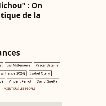
ichou" : On
atique de la
ances
e
Iris Mittenaere
Pascal Bataille
iss France 2024)
Isabel Otero
pé
Vincent Perrot
David Guetta
VOIR TOUS LES PEOPLE