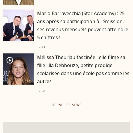
Mario Barravecchia (Star Academy) : 25
ans après sa participation à l'émission,
ses revenus mensuels peuvent atteindre
5 chiffres !
17:41
Mélissa Theuriau fascinée : elle filme sa
player2
fille Lila Debbouze, petite prodige
scolarisée dans une école pas comme les
autres
17:28
DERNIÈRES NEWS