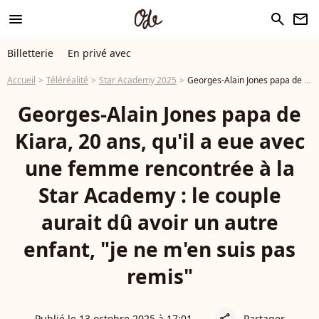
menu
search
newsletter
Billetterie
En privé avec
Accueil
Téléréalité
Star Academy 2025
Georges-Alain Jones papa de Kiara, 20 ans, qu'il a eue avec une femme rencontrée à la Star Academy : le couple aurait dû avoir un autre enfant, "je ne m'en suis pas remis"
Georges-Alain Jones papa de
Kiara, 20 ans, qu'il a eue avec
une femme rencontrée à la
Star Academy : le couple
aurait dû avoir un autre
enfant, "je ne m'en suis pas
remis"
Publié le 13 octobre 2025 à 17:01
Partager
share