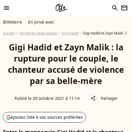
menu
search
newsletter
Billetterie
En privé avec
Accueil
Dernières news people
Gigi Hadid
Gigi Hadid et Zayn Malik : la rupture pour le couple, le chanteur accusé de violence par sa belle-mère
Gigi Hadid et Zayn Malik : la
rupture pour le couple, le
chanteur accusé de violence
par sa belle-mère
Publié le 29 octobre 2021 à 11:14
Partager
share
Ajoutez Ode à vos sources préférées