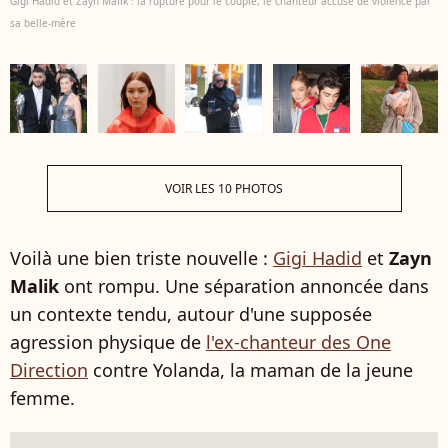
Gigi Hadid et Zayn Malik : la rupture pour le couple, le chanteur accusé de violence par
sa belle-mère
VOIR LES 10 PHOTOS
Voilà une bien triste nouvelle :
Gigi Hadid
et
Zayn
Malik
ont rompu. Une séparation annoncée dans
un contexte tendu, autour d'une supposée
agression physique de
l'ex-chanteur des One
Direction
contre Yolanda, la maman de la jeune
femme.