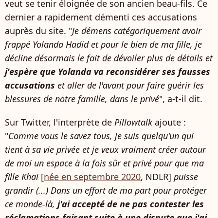
veut se tenir éloignée de son ancien beau-fils. Ce
dernier a rapidement démenti ces accusations
auprès du site. "
Je démens catégoriquement avoir
frappé Yolanda Hadid et pour le bien de ma fille, je
décline désormais le fait de dévoiler plus de détails et
j'espère que Yolanda va reconsidérer ses fausses
accusations
et aller de l'avant pour faire guérir les
blessures de notre famille, dans le privé
", a-t-il dit.
Sur Twitter, l'interprète de
Pillowtalk
ajoute :
"
Comme vous le savez tous, je suis quelqu'un qui
tient à sa vie privée et je veux vraiment créer autour
de moi un espace à la fois sûr et privé pour que ma
fille Khai
[
née en septembre 2020
, NDLR]
puisse
grandir (...) Dans un effort de ma part pour protéger
ce monde-là,
j'ai accepté de ne pas contester les
réclamations faisant suite à une dispute que j'ai