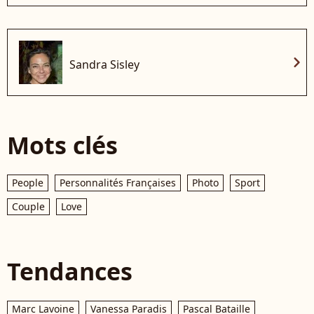
chevron_right
Sandra Sisley
Mots clés
People
Personnalités Françaises
Photo
Sport
Couple
Love
Tendances
Marc Lavoine
Vanessa Paradis
Pascal Bataille