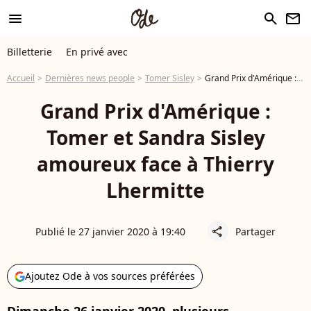
menu
search
newsletter
Billetterie
En privé avec
Accueil
Dernières news people
Tomer Sisley
Grand Prix d'Amérique : Tomer et Sandra Sisley amoureux face à Thierry Lhermitte
Grand Prix d'Amérique :
Tomer et Sandra Sisley
amoureux face à Thierry
Lhermitte
Publié le 27 janvier 2020 à 19:40
Partager
share
Ajoutez Ode à vos sources préférées