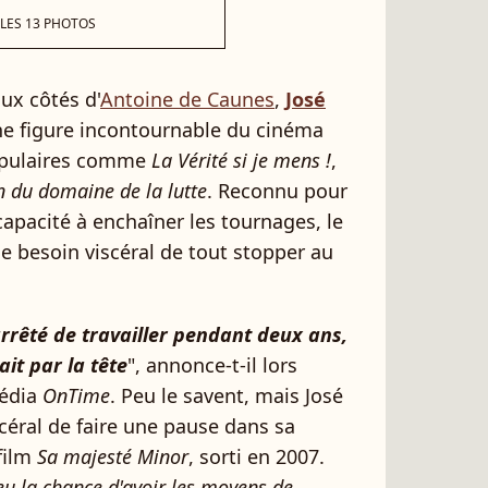
 LES 13 PHOTOS
ux côtés d'
Antoine de Caunes
,
José
e figure incontournable du cinéma
populaires comme
La Vérité si je mens !
,
n du domaine de la lutte
. Reconnu pour
apacité à enchaîner les tournages, le
e besoin viscéral de tout stopper au
arrêté de travailler pendant deux ans,
it par la tête
", annonce-t-il lors
média
OnTime
. Peu le savent, mais José
scéral de faire une pause dans sa
 film
Sa majesté Minor
, sorti en 2007.
 eu la chance d'avoir les moyens de