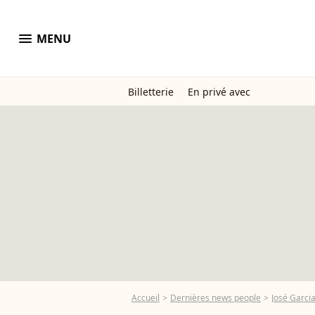
menu
MENU
Billetterie
En privé avec
Accueil
Dernières news people
José Garci