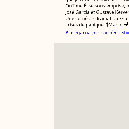
OnTime Élise sous emprise, 
José Garcia et Gustave Kerver
Une comédie dramatique sur 
crises de panique. 🎙️Marco 🎥
#josegarcia
♬ nhạc nền - Shi