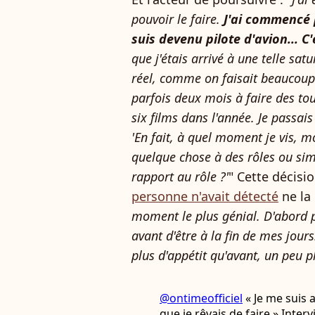
pouvoir le faire.
J'ai commencé 
suis devenu pilote d'avion... C'
que j'étais arrivé à une telle satu
réel, comme on faisait beaucoup
parfois deux mois à faire des to
six films dans l'année. Je passais
'En fait, à quel moment je vis, 
quelque chose à des rôles ou sim
rapport au rôle ?'
" Cette décisi
personne n'avait détecté
ne la
moment le plus génial. D'abord p
avant d'être à la fin de mes jours
plus d'appétit qu'avant, un peu p
@ontimeofficiel
« Je me suis a
que je rêvais de faire » Inter