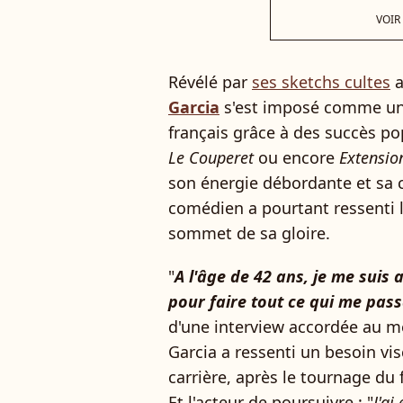
VOIR
Révélé par
ses sketchs cultes
a
Garcia
s'est imposé comme un
français grâce à des succès 
Le Couperet
ou encore
Extensio
son énergie débordante et sa c
comédien a pourtant ressenti l
sommet de sa gloire.
"
A l'âge de 42 ans, je me suis 
pour faire tout ce qui me passa
d'une interview accordée au 
Garcia a ressenti un besoin vi
carrière, après le tournage du
Et l'acteur de poursuivre : "
J'ai