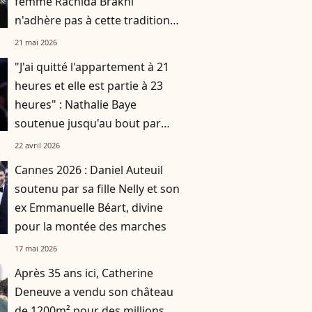
femme Rachida Brakni
n'adhère pas à cette tradition
familiale, "je tente de lui faire
21 mai 2026
changer d'avis"
"J'ai quitté l'appartement à 21
heures et elle est partie à 23
heures" : Nathalie Baye
soutenue jusqu'au bout par
Bruno Chiche
22 avril 2026
Cannes 2026 : Daniel Auteuil
soutenu par sa fille Nelly et son
ex Emmanuelle Béart, divine
pour la montée des marches
17 mai 2026
Après 35 ans ici, Catherine
Deneuve a vendu son château
de 1200m² pour des millions