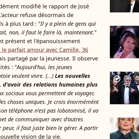
dément modifié le rapport de José
 L'acteur refuse désormais de
 à plus tard : "
Il y a plein de gens qui
fait, non, il faut le faire là, maintenant
."
ant présent et l'épanouissement
e le parfait amour avec Camille, 36
ais partagé par la jeunesse. Il observe
tés : "
Aujourd'hui, les jeunes
oie veulent vivre. (...)
Les nouvelles
player2
, d'avoir des relations humaines plus
ux sociaux vous permettent de voyager,
des choses uniques. Je crois énormémént
 son téléphone n'est pas lobotomisé, il va
met de communiquer avec d'autres
peur, il faut juste bien le gérer. A partir
ouvelle vision de la vie.