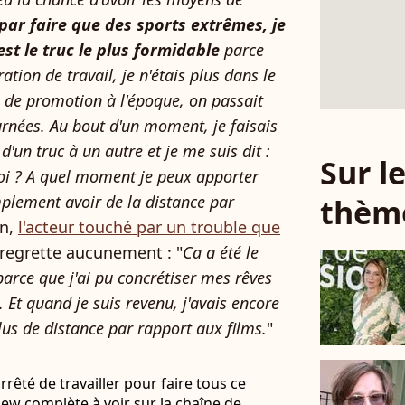
par faire que des sports extrêmes, je
est le truc le plus formidable
parce
ration de travail, je n'étais plus dans le
 de promotion à l'époque, on passait
urnées. Au bout d'un moment, je faisais
 d'un truc à un autre et je me suis dit :
Sur 
moi ? A quel moment je peux apporter
plement avoir de la distance par
thèm
on,
l'acteur touché par un trouble que
 regrette aucunement : "
Ca a été le
arce que j'ai pu concrétiser mes rêves
. Et quand je suis revenu, j'avais encore
lus de distance par rapport aux films.
"
rrêté de travailler pour faire tous ce
view complète à voir sur la chaîne de