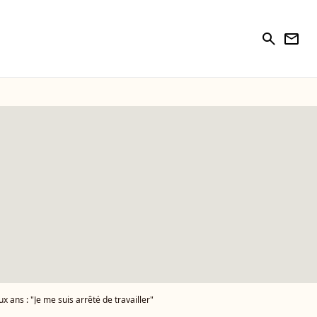
search
newsletter
 ans : "Je me suis arrêté de travailler"