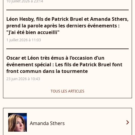
10 juillet 2026 à 23:14
Léon Hesby, fils de Patrick Bruel et Amanda Sthers,
prend la parole après les derniers événements :
"J'ai été bien accueilli"
1 juillet 2026 à 11:03
Oscar et Léon très émus à l’occasion d’un
événement spécial : Les fils de Patrick Bruel font
front commun dans la tourmente
23 juin 2026 à 10:43
TOUS LES ARTICLES
chevron_right
Amanda Sthers