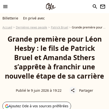
menu
search
newsletter
Billetterie
En privé avec
Accueil
Dernières news people
Patrick Bruel
Grande première pour Léon Hesby : le fils de Patrick Bruel et Amanda Sthers s’apprête à franchir une nouvelle étape de sa carrière
Grande première pour Léon
Hesby : le fils de Patrick
Bruel et Amanda Sthers
s’apprête à franchir une
nouvelle étape de sa carrière
Publié le 9 juin 2026 à 19:22
Partager
share
Ajoutez Ode à vos sources préférées