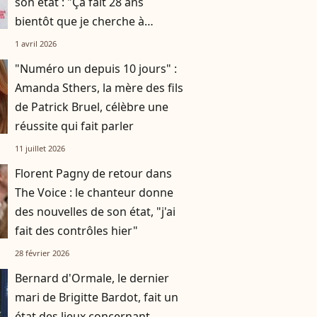
son état : "Ça fait 28 ans
bientôt que je cherche à
comprendre"
1 avril 2026
"Numéro un depuis 10 jours" :
Amanda Sthers, la mère des fils
de Patrick Bruel, célèbre une
réussite qui fait parler
11 juillet 2026
Florent Pagny de retour dans
The Voice : le chanteur donne
des nouvelles de son état, "j'ai
fait des contrôles hier"
28 février 2026
Bernard d'Ormale, le dernier
mari de Brigitte Bardot, fait un
état des lieux concernant