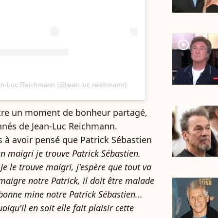
player2
ean-Luc Reichmann (@jean.luc.reichmann)
t être un moment de bonheur partagé,
onnés de Jean-Luc Reichmann.
 à avoir pensé que Patrick Sébastien
en maigri je trouve Patrick Sébastien.
"
Je le trouve maigri, j'espère que tout va
 maigre notre Patrick, il doit être malade
 bonne mine notre Patrick Sébastien...
iqu'il en soit elle fait plaisir cette