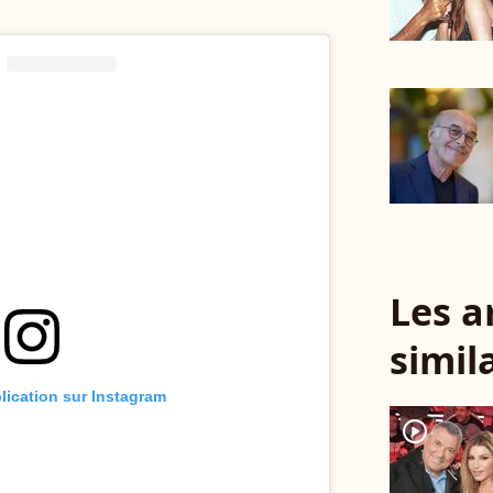
Les a
simil
blication sur Instagram
player2