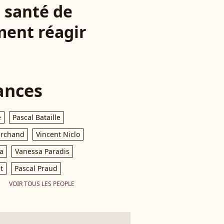
e santé de
ment réagir
ances
e
Pascal Bataille
archand
Vincent Niclo
a
Vanessa Paradis
t
Pascal Praud
VOIR TOUS LES PEOPLE