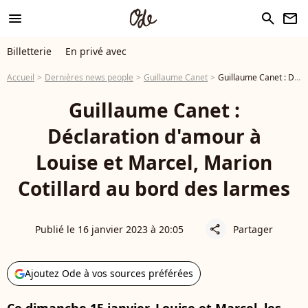
menu
search
newsletter
Billetterie
En privé avec
Accueil
Dernières news people
Guillaume Canet
Guillaume Canet : Déclaration d'amour à Louise et Marcel, Marion Cotillard au bord des larmes
Guillaume Canet :
Déclaration d'amour à
Louise et Marcel, Marion
Cotillard au bord des larmes
Publié le 16 janvier 2023 à 20:05
Partager
share
Ajoutez Ode à vos sources préférées