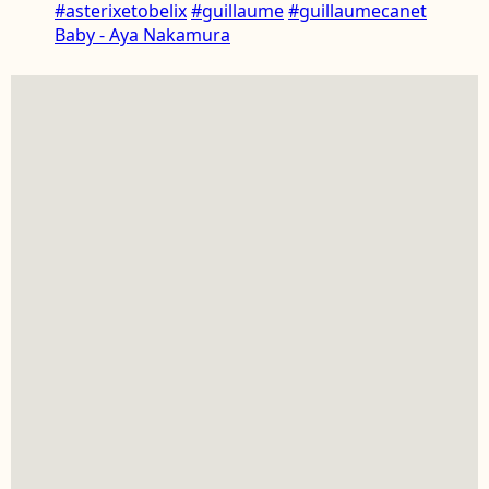
#asterixetobelix
#guillaume
#guillaumecanet
Baby - Aya Nakamura