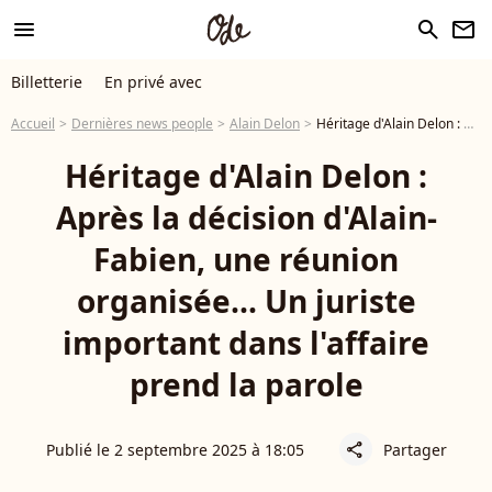
menu
search
newsletter
Billetterie
En privé avec
Accueil
Dernières news people
Alain Delon
Héritage d'Alain Delon : Après la décision d'Alain-Fabien, une réunion organisée... Un juriste important dans l'affaire prend la parole
Héritage d'Alain Delon :
Après la décision d'Alain-
Fabien, une réunion
organisée... Un juriste
important dans l'affaire
prend la parole
Publié le 2 septembre 2025 à 18:05
Partager
share