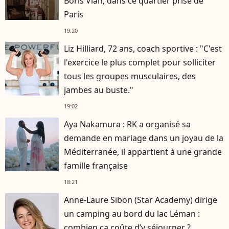
Boris Vian, dans ce quartier prisé de
Paris
19:20
Liz Hilliard, 72 ans, coach sportive : "C'est
l'exercice le plus complet pour solliciter
tous les groupes musculaires, des
jambes au buste."
19:02
Aya Nakamura : RK a organisé sa
demande en mariage dans un joyau de la
Méditerranée, il appartient à une grande
famille française
18:21
Anne-Laure Sibon (Star Academy) dirige
un camping au bord du lac Léman :
combien ça coûte d’y séjourner ?