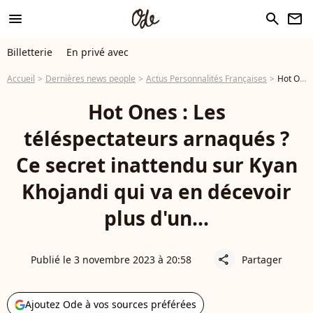
menu
search
newsletter
Billetterie
En privé avec
Accueil
Dernières news people
Actus Personnalités Françaises
Hot Ones : Les téléspectateurs arnaqués ? Ce secret inattendu sur Kyan Khojandi qui va en décevoir plus d'un...
Hot Ones : Les
téléspectateurs arnaqués ?
Ce secret inattendu sur Kyan
Khojandi qui va en décevoir
plus d'un...
Publié le 3 novembre 2023 à 20:58
Partager
share
Ajoutez Ode à vos sources préférées