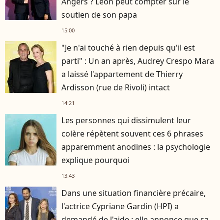
Angers ? Léon peut compter sur le
soutien de son papa
15:00
"Je n'ai touché à rien depuis qu'il est
parti" : Un an après, Audrey Crespo Mara
a laissé l'appartement de Thierry
Ardisson (rue de Rivoli) intact
14:21
Les personnes qui dissimulent leur
colère répètent souvent ces 6 phrases
apparemment anodines : la psychologie
explique pourquoi
13:43
Dans une situation financière précaire,
l'actrice Cypriane Gardin (HPI) a
demandé de l'aide : elle annonce que sa