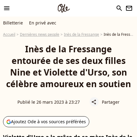
menu
search
newsletter
Billetterie
En privé avec
Accueil
Dernières news people
Inès de la Fressange
Inès de la Fressange entourée de ses deux filles Nine et Violette d'Urso, son célèbre amoureux en soutien
Inès de la Fressange
entourée de ses deux filles
Nine et Violette d'Urso, son
célèbre amoureux en soutien
Publié le 26 mars 2023 à 23:27
Partager
share
Ajoutez Ode à vos sources préférées