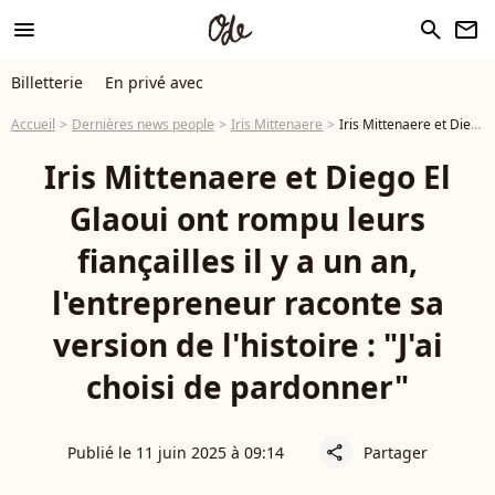
menu
search
newsletter
Billetterie
En privé avec
Accueil
Dernières news people
Iris Mittenaere
Iris Mittenaere et Diego El Glaoui ont rompu leurs fiançailles il y a un an, l'entrepreneur raconte sa version de l'histoire : "J'ai choisi de pardonner"
Iris Mittenaere et Diego El
Glaoui ont rompu leurs
fiançailles il y a un an,
l'entrepreneur raconte sa
version de l'histoire : "J'ai
choisi de pardonner"
Publié le 11 juin 2025 à 09:14
Partager
share