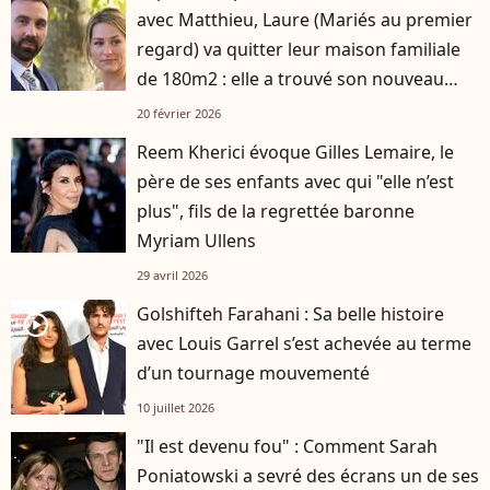
avec Matthieu, Laure (Mariés au premier
regard) va quitter leur maison familiale
de 180m2 : elle a trouvé son nouveau
logement
20 février 2026
Reem Kherici évoque Gilles Lemaire, le
père de ses enfants avec qui "elle n’est
plus", fils de la regrettée baronne
Myriam Ullens
29 avril 2026
Golshifteh Farahani : Sa belle histoire
player2
avec Louis Garrel s’est achevée au terme
d’un tournage mouvementé
10 juillet 2026
"Il est devenu fou" : Comment Sarah
Poniatowski a sevré des écrans un de ses