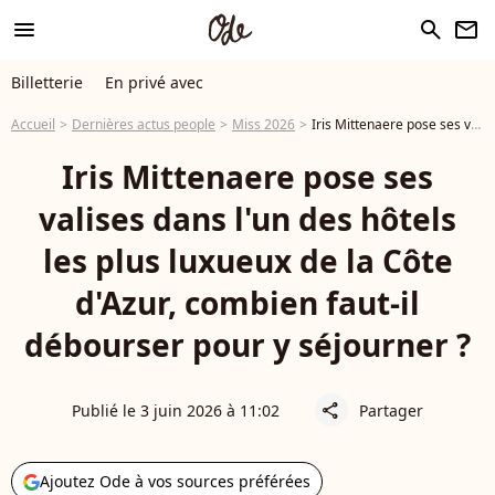
menu
search
newsletter
Billetterie
En privé avec
Accueil
Dernières actus people
Miss 2026
Iris Mittenaere pose ses valises dans l'un des hôtels les plus luxueux de la Côte d'Azur, combien faut-il débourser pour y séjourner ?
Iris Mittenaere pose ses
valises dans l'un des hôtels
les plus luxueux de la Côte
d'Azur, combien faut-il
débourser pour y séjourner ?
Publié le 3 juin 2026 à 11:02
Partager
share
Ajoutez Ode à vos sources préférées