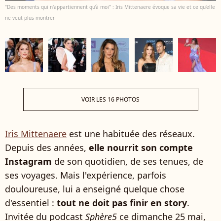
“Des moments qui n'appartiennent qu’à moi” : Iris Mittenaere évoque sa vie et ce qu’elle
ne veut plus montrer
VOIR LES 16 PHOTOS
Iris Mittenaere
est une habituée des réseaux.
Depuis des années,
elle nourrit son compte
Instagram
de son quotidien, de ses tenues, de
ses voyages. Mais l'expérience, parfois
douloureuse, lui a enseigné quelque chose
d'essentiel :
tout ne doit pas finir en story
.
Invitée du podcast
Sphère5
ce dimanche 25 mai,