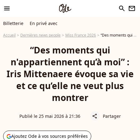
menu
search
newsletter
Billetterie
En privé avec
Accueil
Dernières news people
Miss France 2026
“Des moments qui n'appartiennent qu’à moi” : Iris Mittenaere évoque sa vie et ce qu’elle ne veut plus montrer
“Des moments qui
n'appartiennent qu’à moi” :
Iris Mittenaere évoque sa vie
et ce qu’elle ne veut plus
montrer
Publié le 25 mai 2026 à 21:36
Partager
share
Ajoutez Ode à vos sources préférées