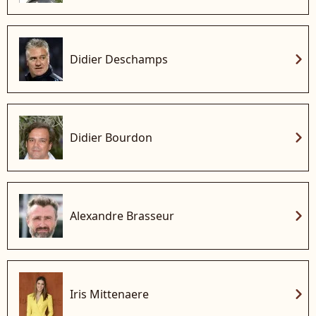
chevron_right
Didier Deschamps
chevron_right
Didier Bourdon
chevron_right
Alexandre Brasseur
chevron_right
Iris Mittenaere