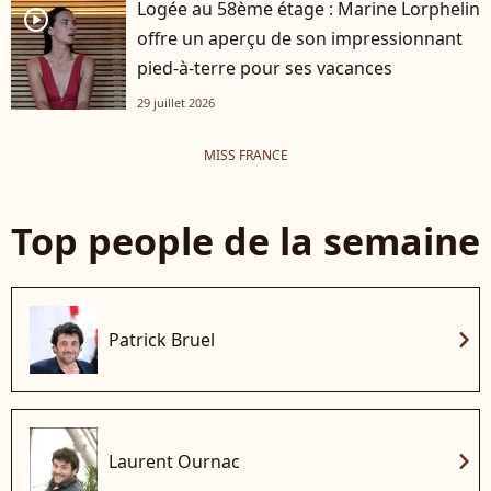
Logée au 58ème étage : Marine Lorphelin
player2
offre un aperçu de son impressionnant
pied-à-terre pour ses vacances
29 juillet 2026
MISS FRANCE
Top people de la semaine
chevron_right
Patrick Bruel
chevron_right
Laurent Ournac