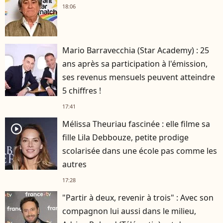
18:06
Mario Barravecchia (Star Academy) : 25
ans après sa participation à l'émission,
ses revenus mensuels peuvent atteindre
5 chiffres !
17:41
Mélissa Theuriau fascinée : elle filme sa
player2
fille Lila Debbouze, petite prodige
scolarisée dans une école pas comme les
autres
17:28
"Partir à deux, revenir à trois" : Avec son
compagnon lui aussi dans le milieu,