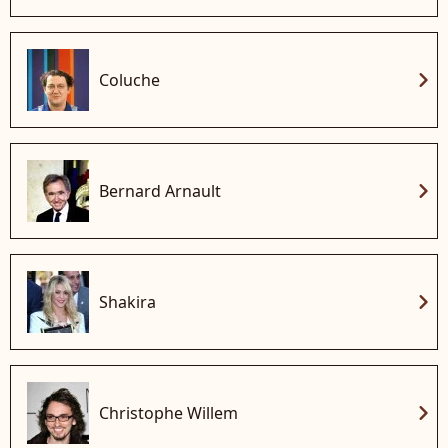
chevron_right
Coluche
chevron_right
Bernard Arnault
chevron_right
Shakira
chevron_right
Christophe Willem