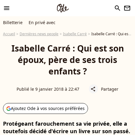
menu
search
newsletter
Billetterie
En privé avec
Accueil
Dernières news people
Isabelle Carré
Isabelle Carré : Qui est son époux, père de ses trois enfants ?
Isabelle Carré : Qui est son
époux, père de ses trois
enfants ?
Publié le 9 janvier 2018 à 22:47
Partager
share
Ajoutez Ode à vos sources préférées
Protégeant farouchement sa vie privée, elle a
toutefois décidé d'écrire un livre sur son passé.