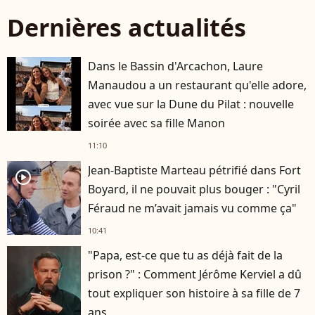
Dernières actualités
Dans le Bassin d'Arcachon, Laure
Manaudou a un restaurant qu'elle adore,
avec vue sur la Dune du Pilat : nouvelle
soirée avec sa fille Manon
11:10
Jean-Baptiste Marteau pétrifié dans Fort
player2
Boyard, il ne pouvait plus bouger : "Cyril
Féraud ne m’avait jamais vu comme ça"
10:41
"Papa, est-ce que tu as déjà fait de la
prison ?" : Comment Jérôme Kerviel a dû
tout expliquer son histoire à sa fille de 7
ans