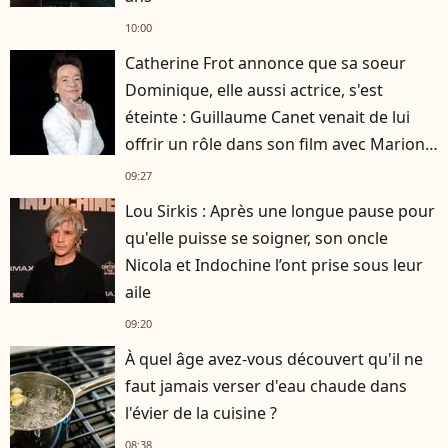
10:00
Catherine Frot annonce que sa soeur
Dominique, elle aussi actrice, s'est
éteinte : Guillaume Canet venait de lui
offrir un rôle dans son film avec Marion
Cotillard
09:27
Lou Sirkis : Après une longue pause pour
qu'elle puisse se soigner, son oncle
Nicola et Indochine l’ont prise sous leur
aile
09:20
À quel âge avez-vous découvert qu'il ne
faut jamais verser d'eau chaude dans
l'évier de la cuisine ?
08:38