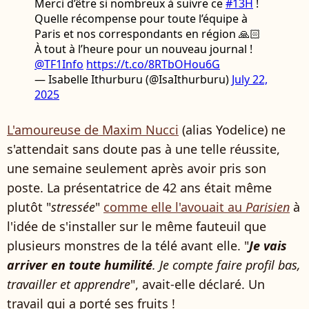
Merci d’être si nombreux à suivre ce
#13H
!
Quelle récompense pour toute l’équipe à
Paris et nos correspondants en région 🙏🏻
À tout à l’heure pour un nouveau journal !
@TF1Info
https://t.co/8RTbOHou6G
— Isabelle Ithurburu (@IsaIthurburu)
July 22,
2025
L'amoureuse de Maxim Nucci
(alias Yodelice) ne
s'attendait sans doute pas à une telle réussite,
une semaine seulement après avoir pris son
poste. La présentatrice de 42 ans était même
plutôt "
stressée
"
comme elle l'avouait au
Parisien
à
l'idée de s'installer sur le même fauteuil que
plusieurs monstres de la télé avant elle. "
Je vais
arriver en toute humilité
. Je compte faire profil bas,
travailler et apprendre
", avait-elle déclaré. Un
travail qui a porté ses fruits !