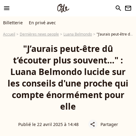
menu
search
newsletter
Billetterie
En privé avec
Accueil
Dernières news people
Luana Belmondo
"J’aurais peut-être dû t’écouter plus souvent…" : Luana Belmondo lucide sur les conseils d'une proche qui compte énormément pour elle
"J’aurais peut-être dû
t’écouter plus souvent…" :
Luana Belmondo lucide sur
les conseils d'une proche qui
compte énormément pour
elle
Publié le 22 avril 2025 à 14:48
Partager
share