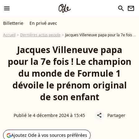
menu
search
newsletter
Billetterie
En privé avec
Accueil
Dernières actus people
Jacques Villeneuve papa pour la 7e fois ! Le champion du monde de Formule 1 dévoile le prénom original de son enfant
Jacques Villeneuve papa
pour la 7e fois ! Le champion
du monde de Formule 1
dévoile le prénom original
de son enfant
Publié le 4 décembre 2024 à 15:45
Partager
share
Ajoutez Ode à vos sources préférées