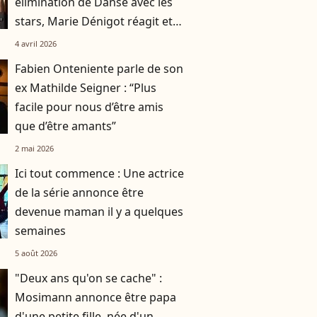
élimination de Danse avec les
stars, Marie Dénigot réagit et
annonce déjà une suite avec
4 avril 2026
Marcus
Fabien Onteniente parle de son
ex Mathilde Seigner : “Plus
facile pour nous d’être amis
que d’être amants”
2 mai 2026
Ici tout commence : Une actrice
de la série annonce être
devenue maman il y a quelques
semaines
5 août 2026
"Deux ans qu'on se cache" :
Mosimann annonce être papa
d'une petite fille, née d'un