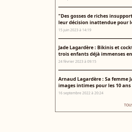
"Des gosses de riches insupport
leur décision inattendue pour l
15 juin 2023 à 14:19
Jade Lagardère : Bikinis et cockta
trois enfants déjà immenses en
24 février 2023 à 09:15
Arnaud Lagardère : Sa femme J
images intimes pour les 10 ans d
16 septembre 2022 à 20:24
TOUS