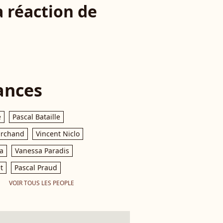
a réaction de
ances
e
Pascal Bataille
archand
Vincent Niclo
a
Vanessa Paradis
t
Pascal Praud
VOIR TOUS LES PEOPLE