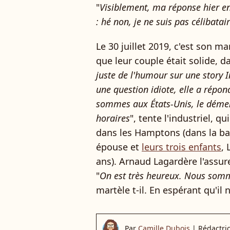
"
Visiblement, ma réponse hier en 
: hé non, je ne suis pas célibatai
Le 30 juillet 2019, c'est son m
que leur couple était solide, 
juste de l'humour sur une story In
une question idiote, elle a répo
sommes aux États-Unis, le dément
horaires
", tente l'industriel, 
dans les Hamptons (dans la b
épouse et
leurs trois enfants
, 
ans). Arnaud Lagardère l'assure
"
On est très heureux. Nous somme
martèle t-il. En espérant qu'il 
Par
Camille Dubois
|
Rédactri