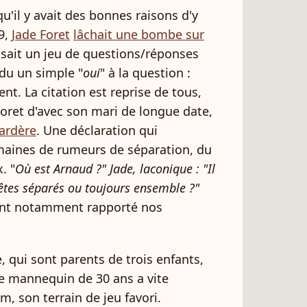
qu'il y avait des bonnes raisons d'y
19,
Jade Foret
lâchait une bombe sur
nisait un jeu de questions/réponses
du un simple "
oui
" à la question :
ent. La citation est reprise de tous,
oret d'avec son mari de longue date,
ardère
. Une déclaration qui
emaines de rumeurs de séparation, du
. "
Où est Arnaud ?" Jade, laconique : "Il
 êtes séparés ou toujours ensemble ?"
ient notamment rapporté nos
, qui sont parents de trois enfants,
Le mannequin de 30 ans a vite
, son terrain de jeu favori.