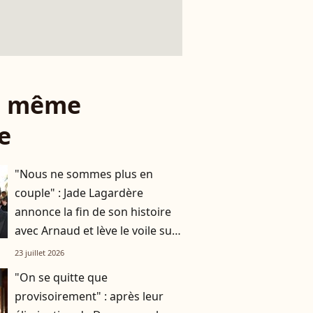
le même
e
"Nous ne sommes plus en
couple" : Jade Lagardère
annonce la fin de son histoire
avec Arnaud et lève le voile sur
leur arrangement très
23 juillet 2026
particulier
"On se quitte que
provisoirement" : après leur