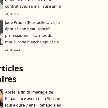
contrat avec sa meilleure amie
24 juin 2026
Jade Pradin (Plus belle la vie) a
épousé son beau sportif
professionnel ! Larmes du
marié, robe blanche épurée et
pluie de bulles, toutes les
22 juin 2026
images
rticles
aires
Après la fin du mariage de
Renan Luce avec Lolita Séchan
(qui a duré 7 ans), Renaud a eu