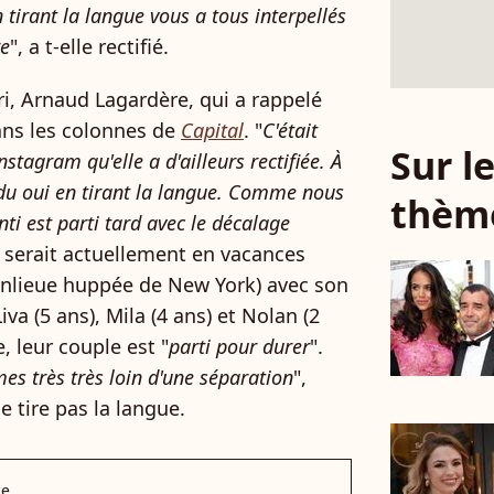
tirant la langue vous a tous interpellés
re
", a t-elle rectifié.
ari, Arnaud Lagardère, qui a rappelé
dans les colonnes de
Capital
. "
C'était
Sur 
stagram qu'elle a d'ailleurs rectifiée. À
ndu oui en tirant la langue. Comme nous
thèm
i est parti tard avec le décalage
qui serait actuellement en vacances
anlieue huppée de New York) avec son
Liva (5 ans), Mila (4 ans) et Nolan (2
, leur couple est "
parti pour durer
".
s très très loin d'une séparation
",
ne tire pas la langue.
ce