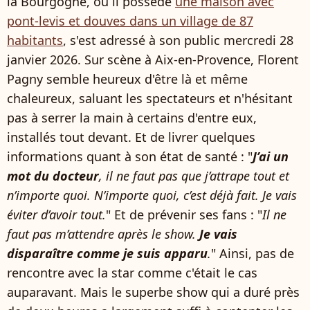
la Bourgogne, où il possède
une maison avec
pont-levis et douves dans un village de 87
habitants
, s'est adressé à son public mercredi 28
janvier 2026. Sur scène à Aix-en-Provence, Florent
Pagny semble heureux d'être là et même
chaleureux, saluant les spectateurs et n'hésitant
pas à serrer la main à certains d'entre eux,
installés tout devant. Et de livrer quelques
informations quant à son état de santé : "
J’ai un
mot du docteur
, il ne faut pas que j’attrape tout et
n’importe quoi. N’importe quoi, c’est déjà fait. Je vais
éviter d’avoir tout.
" Et de prévenir ses fans : "
Il ne
faut pas m’attendre après le show.
Je vais
disparaître comme je suis apparu
.
" Ainsi, pas de
rencontre avec la star comme c'était le cas
auparavant. Mais le superbe show qui a duré près