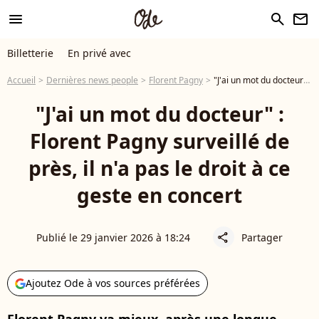
menu
search
newsletter
Billetterie
En privé avec
Accueil
Dernières news people
Florent Pagny
"J'ai un mot du docteur" : Florent Pagny surveillé de près, il n'a pas le droit à ce geste en concert
"J'ai un mot du docteur" :
Florent Pagny surveillé de
près, il n'a pas le droit à ce
geste en concert
Publié le 29 janvier 2026 à 18:24
Partager
share
Ajoutez Ode à vos sources préférées