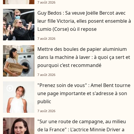
7 août 2026
Guy Bedos : Sa veuve Joëlle Bercot avec
leur fille Victoria, elles posent ensemble à
Lumio (Corse) où il repose
7 août 2026
Mettre des boules de papier aluminium
dans la machine à laver : à quoi ça sert et
pourquoi c’est recommandé
7 août 2026
"Prenez soin de vous" : Amel Bent tourne
player2
une page importante et s'adresse à son
public
7 août 2026
"Sur une route de campagne, au milieu
de la France" : L'actrice Minnie Driver a