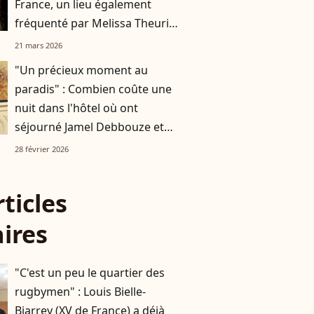
France, un lieu également
fréquenté par Melissa Theuriau
et Jamel Debbouze
21 mars 2026
"Un précieux moment au
paradis" : Combien coûte une
nuit dans l'hôtel où ont
séjourné Jamel Debbouze et
Melissa Theuriau, à 10 000
28 février 2026
kilomètres de la France ?
rticles
aires
"C'est un peu le quartier des
rugbymen" : Louis Bielle-
Biarrey (XV de France) a déjà