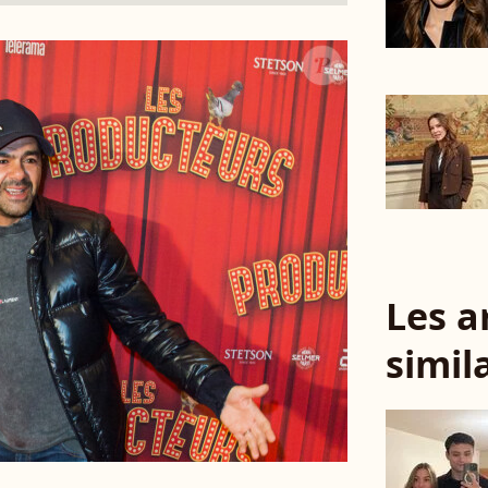
Les a
simil