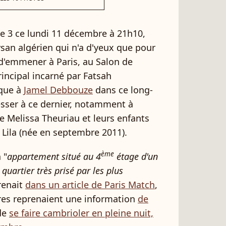
nce 3 ce lundi 11 décembre à 21h10,
aysan algérien qui n'a d'yeux que pour
e d'emmener à Paris, au Salon de
rincipal incarné par Fatsah
ique à
Jamel Debbouze
dans ce long-
esser à ce dernier, notamment à
me Melissa Theuriau et leurs enfants
Lila (née en septembre 2011).
ème
 "
appartement situé au 4
étage d'un
quartier très prisé par les plus
prenait
dans un article de Paris Match
,
ères reprenaient une information
de
 de
se faire cambrioler en pleine nuit,