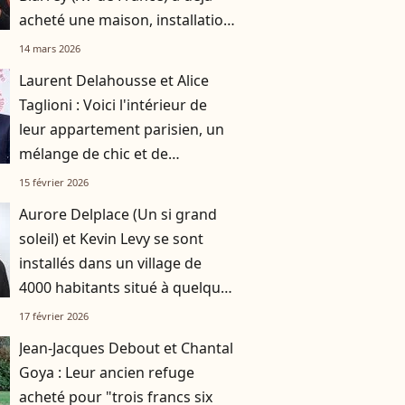
acheté une maison, installation
avec sa compagne Chiara
14 mars 2026
Laurent Delahousse et Alice
Taglioni : Voici l'intérieur de
leur appartement parisien, un
mélange de chic et de
modernité parfait
15 février 2026
Aurore Delplace (Un si grand
soleil) et Kevin Levy se sont
installés dans un village de
4000 habitants situé à quelques
kilomètre de la métropole la
17 février 2026
plus attractive de France
Jean-Jacques Debout et Chantal
Goya : Leur ancien refuge
acheté pour "trois francs six