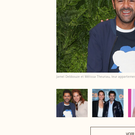
Jamel Debbouze et Mélissa Theuriau, leur appartement
VOIR