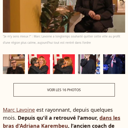
"Je m'y sens mieux !" : Marc Lavoine a longtemps souhaité quitter cette ville au profit
d'une région plus calme, aujourd'hui tout est rentré dans l'ordre
VOIR LES 16 PHOTOS
Marc Lavoine
est rayonnant, depuis quelques
mois.
Depuis qu'il a retrouvé l'amour,
dans les
bras d'Adriana Karembeu
, l'ancien coach de