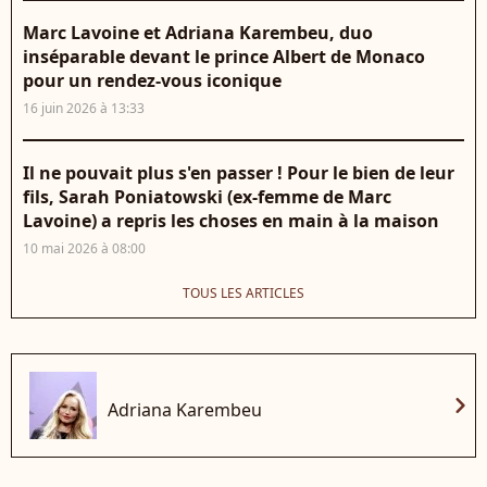
Marc Lavoine et Adriana Karembeu, duo
inséparable devant le prince Albert de Monaco
pour un rendez-vous iconique
16 juin 2026 à 13:33
Il ne pouvait plus s'en passer ! Pour le bien de leur
fils, Sarah Poniatowski (ex-femme de Marc
Lavoine) a repris les choses en main à la maison
10 mai 2026 à 08:00
TOUS LES ARTICLES
chevron_right
Adriana Karembeu