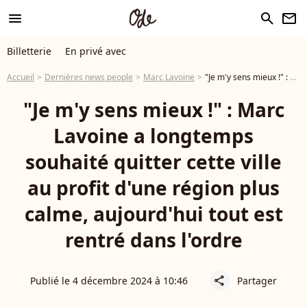
menu
search
newsletter
Billetterie
En privé avec
Accueil
Dernières news people
Marc Lavoine
"Je m'y sens mieux !" : Marc Lavoine a longtemps souhaité quitter cette ville au profit d'une région plus calme, aujourd'hui tout est rentré dans l'ordre
"Je m'y sens mieux !" : Marc
Lavoine a longtemps
souhaité quitter cette ville
au profit d'une région plus
calme, aujourd'hui tout est
rentré dans l'ordre
Publié le 4 décembre 2024 à 10:46
Partager
share