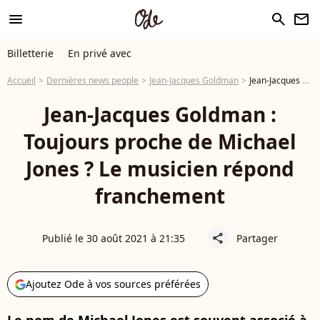
menu
search
newsletter
Billetterie
En privé avec
Accueil
Dernières news people
Jean-Jacques Goldman
Jean-Jacques Goldman : Toujours proche de Michael Jones ? Le musicien répond franchement
Jean-Jacques Goldman :
Toujours proche de Michael
Jones ? Le musicien répond
franchement
Publié le 30 août 2021 à 21:35
Partager
share
Ajoutez Ode à vos sources préférées