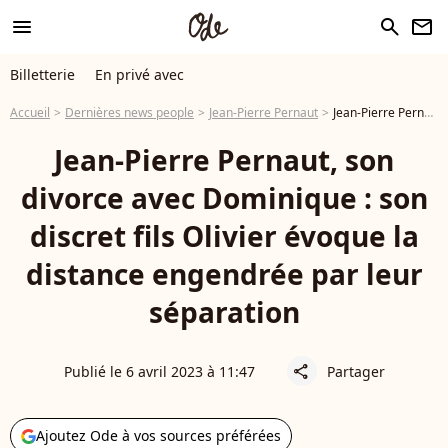
menu
search
newsletter
Billetterie
En privé avec
Accueil
Dernières news people
Jean-Pierre Pernaut
Jean-Pierre Pernaut, son divorce avec Dominique : son discret fils Olivier évoque la distance engendrée par leur séparation
Jean-Pierre Pernaut, son
divorce avec Dominique : son
discret fils Olivier évoque la
distance engendrée par leur
séparation
Publié le 6 avril 2023 à 11:47
Partager
share
Ajoutez Ode à vos sources préférées