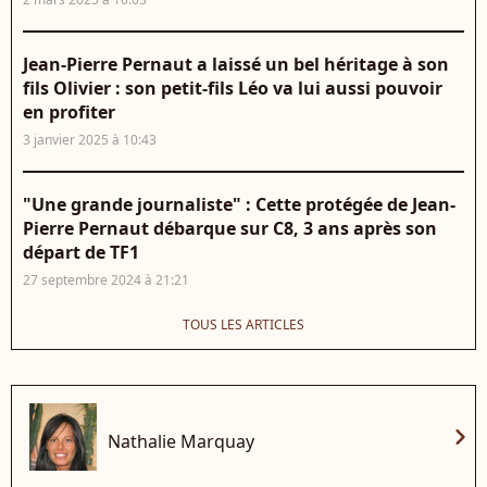
Jean-Pierre Pernaut a laissé un bel héritage à son
fils Olivier : son petit-fils Léo va lui aussi pouvoir
en profiter
3 janvier 2025 à 10:43
"Une grande journaliste" : Cette protégée de Jean-
Pierre Pernaut débarque sur C8, 3 ans après son
départ de TF1
27 septembre 2024 à 21:21
TOUS LES ARTICLES
chevron_right
Nathalie Marquay