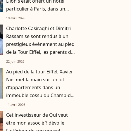
Dion s'était offert un hôtel
particulier à Paris, dans un
quartier prisé
19 avril 2026
Charlotte Casiraghi et Dimitri
Rassam se sont rendus à un
prestigieux événement au pied
de la Tour Eiffel, les parents de
Balthazar aux anges
22 juin 2026
Au pied de la tour Eiffel, Xavier
Niel met la main sur un lot
d’appartements dans un
immeuble cossu du Champ-de-
Mars
11 avril 2026
Cet investisseur de Qui veut
être mon associé ? dévoile
l'intérieur de son nouvel