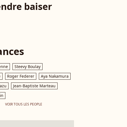
endre baiser
ances
enne
Steevy Boulay
e
Roger Federer
Aya Nakamura
razu
Jean-Baptiste Marteau
in
VOIR TOUS LES PEOPLE