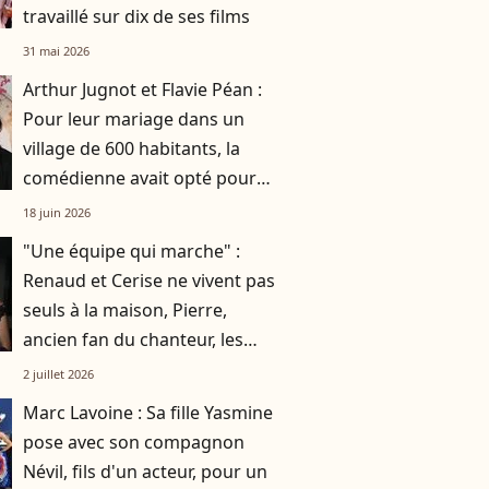
travaillé sur dix de ses films
31 mai 2026
Arthur Jugnot et Flavie Péan :
Pour leur mariage dans un
village de 600 habitants, la
comédienne avait opté pour
une robe originale d'une
18 juin 2026
créatrice française
"Une équipe qui marche" :
Renaud et Cerise ne vivent pas
seuls à la maison, Pierre,
ancien fan du chanteur, les
accompagne au quotidien
2 juillet 2026
Marc Lavoine : Sa fille Yasmine
pose avec son compagnon
Névil, fils d'un acteur, pour un