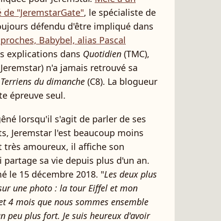
ié de "JeremstarGate"
, le spécialiste de
 toujours défendu d'être impliqué dans
 proches, Babybel, alias Pascal
es explications dans
Quotidien
(TMC),
 Jeremstar) n'a jamais retrouvé sa
 Terriens du dimanche
(C8). La blogueur
te épreuve seul.
êné lorsqu'il s'agit de parler de ses
s, Jeremstar l'est beaucoup moins
 très amoureux, il affiche son
partage sa vie depuis plus d'un an.
 le 15 décembre 2018. "
Les deux plus
ur une photo : la tour Eiffel et mon
an et 4 mois que nous sommes ensemble
 peu plus fort. Je suis heureux d'avoir