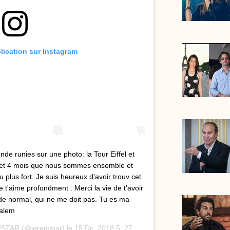
blication sur Instagram
de runies sur une photo: la Tour Eiffel et
an et 4 mois que nous sommes ensemble et
plus fort. Je suis heureux d'avoir trouv cet
 t'aime profondment . Merci la vie de t'avoir
de normal, qui ne me doit pas. Tu es ma
galem
MSTAR
(@jeremstar) le
15 Dc. 2018 5 :27 PST