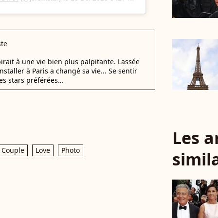
ste
rait à une vie bien plus palpitante. Lassée
staller à Paris a changé sa vie... Se sentir
es stars préférées…
Les a
Couple
Love
Photo
simil