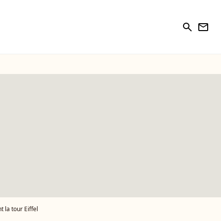
search
newsletter
la tour Eiffel