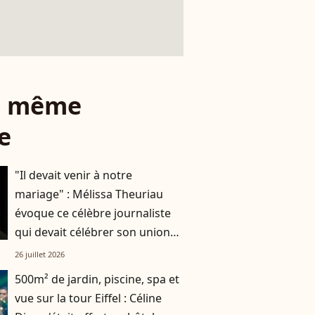
le même
e
"Il devait venir à notre
mariage" : Mélissa Theuriau
évoque ce célèbre journaliste
qui devait célébrer son union
avec Jamel Debbouze
26 juillet 2026
500m² de jardin, piscine, spa et
vue sur la tour Eiffel : Céline