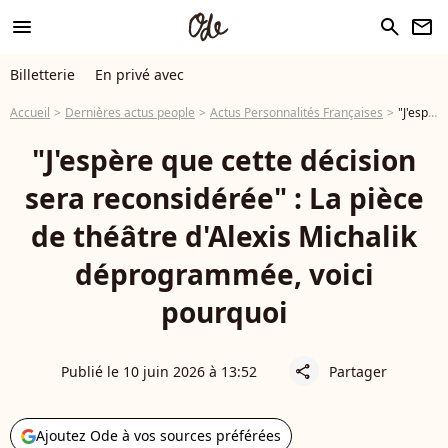
menu
search
newsletter
Billetterie
En privé avec
Accueil
Dernières actus people
Actus Personnalités Françaises
"J'espère que cette décision sera reconsidérée" : La pièce de théâtre d'Alexis Michalik déprogrammée, voici pourquoi
"J'espère que cette décision
sera reconsidérée" : La pièce
de théâtre d'Alexis Michalik
déprogrammée, voici
pourquoi
Publié le 10 juin 2026 à 13:52
Partager
share
Ajoutez Ode à vos sources préférées