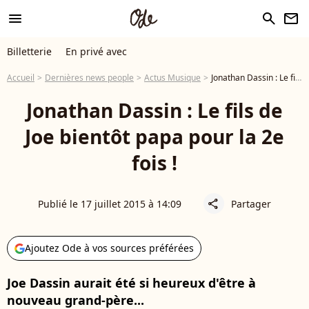
menu
search
newsletter
Billetterie
En privé avec
Accueil
Dernières news people
Actus Musique
Jonathan Dassin : Le fils de Joe bientôt papa pour la 2e fois !
Jonathan Dassin : Le fils de
Joe bientôt papa pour la 2e
fois !
Publié le 17 juillet 2015 à 14:09
Partager
share
Ajoutez Ode à vos sources préférées
Joe Dassin aurait été si heureux d'être à
nouveau grand-père...