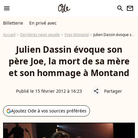
menu
search
newsletter
Billetterie
En privé avec
Accueil
Dernières news people
Yves Montand
Julien Dassin évoque son père Joe, la mort de sa mère et son hommage à Montand
Julien Dassin évoque son
père Joe, la mort de sa mère
et son hommage à Montand
Publié le 15 février 2012 à 16:23
Partager
share
Ajoutez Ode à vos sources préférées