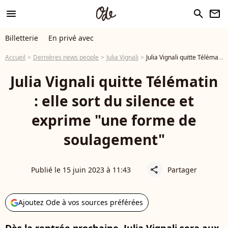
menu
search
newsletter
Billetterie
En privé avec
Accueil
Dernières news people
Julia Vignali
Julia Vignali quitte Télématin : elle sort du silence et exprime "une forme de soulagement"
Julia Vignali quitte Télématin
: elle sort du silence et
exprime "une forme de
soulagement"
Publié le 15 juin 2023 à 11:43
Partager
share
Ajoutez Ode à vos sources préférées