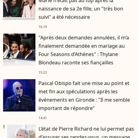
Marie n'était pas au top après la
naissance de sa 2e fille, un "très bon
suivi" a été nécessaire
16:19
"Après deux demandes annulées, il m’a
finalement demandée en mariage au
Four Seasons d’Athènes" : Thylane
Blondeau raconte ses fiançailles
15:22
Pascal Obispo fait une mise au point et
met fin aux spéculations après les
événements en Gironde : "Il me semble
important de répondre"
14:41
L’état de Pierre Richard ne lui permet pas
d’assurer ses rendez-vous, un message