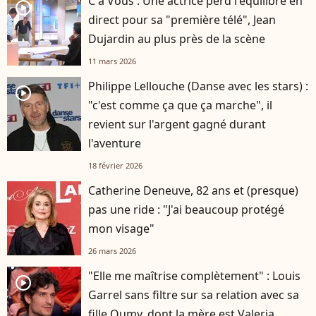
C à Vous : Une actrice perd l'équilibre en
player2
direct pour sa "première télé", Jean
Dujardin au plus près de la scène
11 mars 2026
Philippe Lellouche (Danse avec les stars) :
player2
"c'est comme ça que ça marche", il
revient sur l'argent gagné durant
l'aventure
18 février 2026
Catherine Deneuve, 82 ans et (presque)
pas une ride : "J'ai beaucoup protégé
mon visage"
26 mars 2026
"Elle me maîtrise complètement" : Louis
player2
Garrel sans filtre sur sa relation avec sa
fille Oumy, dont la mère est Valeria