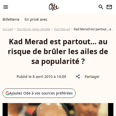
menu
search
newsletter
Billetterie
En privé avec
Accueil
Dernières news people
Kad Merad
Kad Merad est partout... au risque de brûler les ailes de sa popularité ?
Kad Merad est partout... au
risque de brûler les ailes de
sa popularité ?
Publié le 8 avril 2010 à 14:09
Partager
share
Ajoutez Ode à vos sources préférées