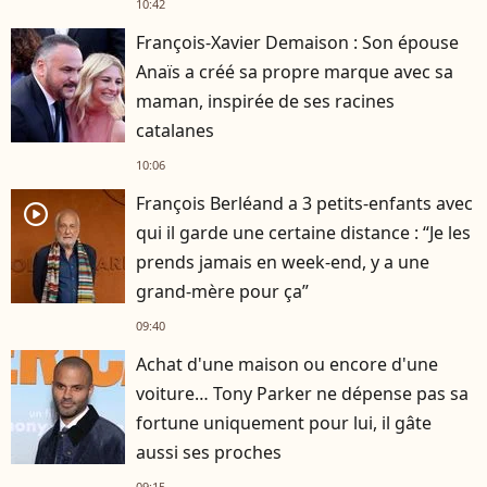
10:42
François-Xavier Demaison : Son épouse
Anaïs a créé sa propre marque avec sa
maman, inspirée de ses racines
catalanes
10:06
François Berléand a 3 petits-enfants avec
player2
qui il garde une certaine distance : “Je les
prends jamais en week-end, y a une
grand-mère pour ça”
09:40
Achat d'une maison ou encore d'une
voiture… Tony Parker ne dépense pas sa
fortune uniquement pour lui, il gâte
aussi ses proches
09:15