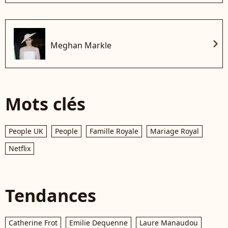
chevron_right
Meghan Markle
Mots clés
People UK
People
Famille Royale
Mariage Royal
Netflix
Tendances
Catherine Frot
Emilie Dequenne
Laure Manaudou