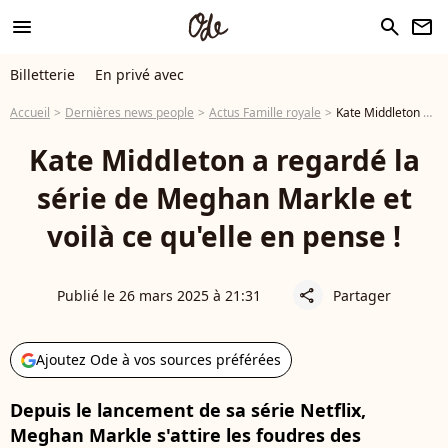
menu
search
newsletter
Billetterie
En privé avec
Accueil
Dernières news people
Actus Famille royale
Kate Middleton a regardé la série de Meghan Markle et voilà ce qu'elle en pense !
Kate Middleton a regardé la
série de Meghan Markle et
voilà ce qu'elle en pense !
Publié le 26 mars 2025 à 21:31
Partager
share
Ajoutez Ode à vos sources préférées
Depuis le lancement de sa série Netflix,
Meghan Markle s'attire les foudres des