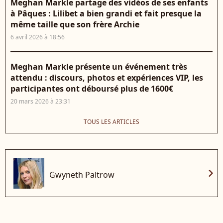
Meghan Markle partage des vidéos de ses enfants
à Pâques : Lilibet a bien grandi et fait presque la
même taille que son frère Archie
6 avril 2026 à 18:56
Meghan Markle présente un événement très
attendu : discours, photos et expériences VIP, les
participantes ont déboursé plus de 1600€
20 mars 2026 à 23:31
TOUS LES ARTICLES
chevron_right
Gwyneth Paltrow