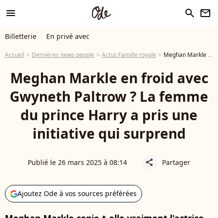
menu
search
newsletter
Billetterie
En privé avec
Accueil
Dernières news people
Actus Famille royale
Meghan Markle en froid avec Gwyneth Paltrow ? La femme du prince Harry a pris une initiative qui surprend
Meghan Markle en froid avec
Gwyneth Paltrow ? La femme
du prince Harry a pris une
initiative qui surprend
Publié le 26 mars 2025 à 08:14
Partager
share
Ajoutez Ode à vos sources préférées