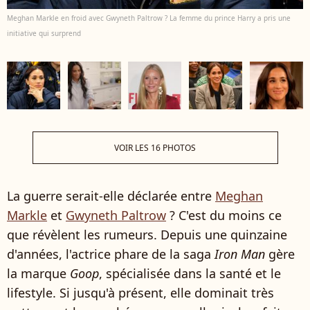
Meghan Markle en froid avec Gwyneth Paltrow ? La femme du prince Harry a pris une
initiative qui surprend
VOIR LES 16 PHOTOS
La guerre serait-elle déclarée entre
Meghan
Markle
et
Gwyneth Paltrow
? C'est du moins ce
que révèlent les rumeurs. Depuis une quinzaine
d'années, l'actrice phare de la saga
Iron Man
gère
la marque
Goop
, spécialisée dans la santé et le
lifestyle. Si jusqu'à présent, elle dominait très