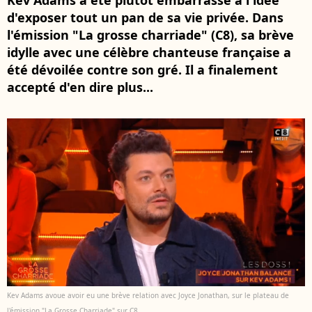
Kev Adams a été plutôt embarrassé à l'idée
d'exposer tout un pan de sa vie privée. Dans
l'émission "La grosse charriade" (C8), sa brève
idylle avec une célèbre chanteuse française a
été dévoilée contre son gré. Il a finalement
accepté d'en dire plus...
Kev Adams avoue avoir eu une brève relation avec Joyce Jonathan, sur le plateau de
l'émission "La Grosse Charriade" sur C8.