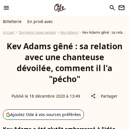
menu
search
newsletter
Billetterie
En privé avec
Accueil
Dernières news people
Kev Adams
Kev Adams gêné : sa relation avec une chanteuse dévoilée, comment il l'a "pécho"
Kev Adams gêné : sa relation
avec une chanteuse
dévoilée, comment il l'a
"pécho"
Publié le 18 décembre 2020 à 13:49
Partager
share
Ajoutez Ode à vos sources préférées