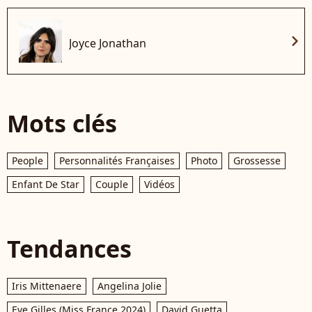
chevron_right
Joyce Jonathan
Mots clés
People
Personnalités Françaises
Photo
Grossesse
Enfant De Star
Couple
Vidéos
Tendances
Iris Mittenaere
Angelina Jolie
Eve Gilles (Miss France 2024)
David Guetta