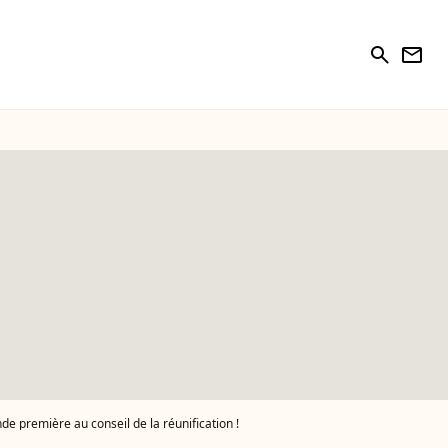
search
newsletter
de première au conseil de la réunification !