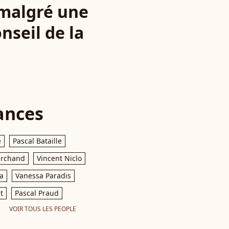
 malgré une
nseil de la
ances
e
Pascal Bataille
archand
Vincent Niclo
a
Vanessa Paradis
t
Pascal Praud
VOIR TOUS LES PEOPLE