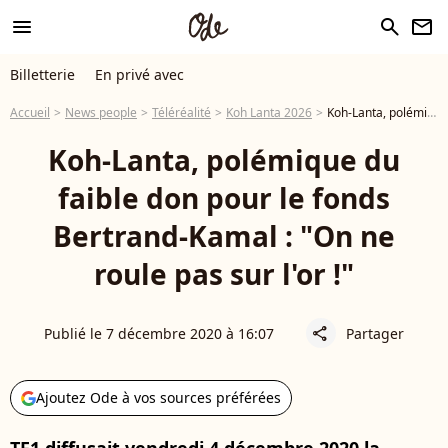
menu
search
newsletter
Billetterie
En privé avec
Accueil
News people
Téléréalité
Koh Lanta 2026
Koh-Lanta, polémique du faible don pour le fonds Bertrand-Kamal : "On ne roule pas sur l'or !"
Koh-Lanta, polémique du
faible don pour le fonds
Bertrand-Kamal : "On ne
roule pas sur l'or !"
Publié le 7 décembre 2020 à 16:07
Partager
share
Ajoutez Ode à vos sources préférées