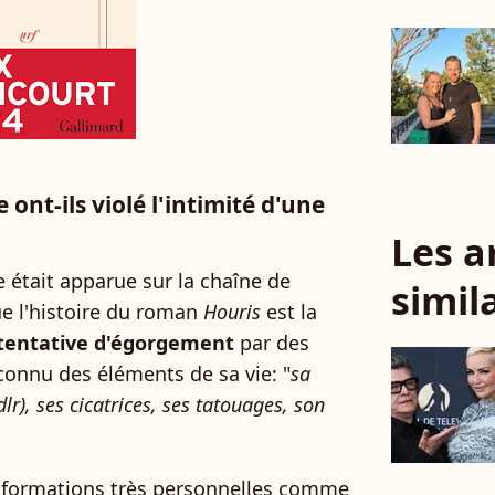
nt-ils violé l'intimité d'une
Les a
 était apparue sur la chaîne de
simil
ue l'histoire du roman
Houris
est la
tentative d'égorgement
par des
econnu des éléments de sa vie: "
sa
dlr), ses cicatrices, ses tatouages, son
informations très personnelles comme