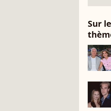
Sur 
thèm