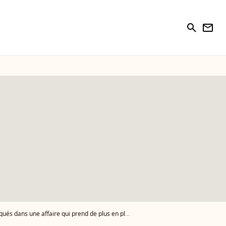
search
newsletter
ns une affaire qui prend de plus en plus d'ampleur