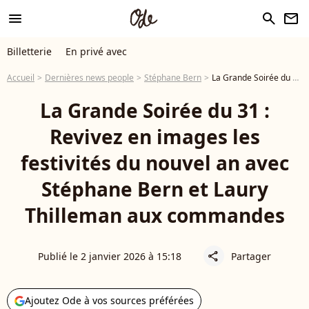
menu
search
newsletter
Billetterie
En privé avec
Accueil
Dernières news people
Stéphane Bern
La Grande Soirée du 31 : Revivez en images les festivités du nouvel an avec Stéphane Bern et Laury Thilleman aux commandes
La Grande Soirée du 31 :
Revivez en images les
festivités du nouvel an avec
Stéphane Bern et Laury
Thilleman aux commandes
Publié le 2 janvier 2026 à 15:18
Partager
share
Ajoutez Ode à vos sources préférées