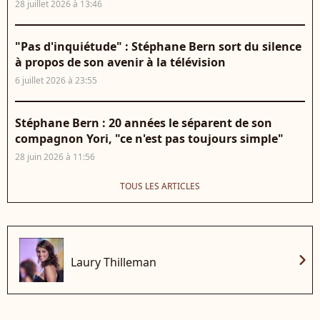
28 juillet 2026 à 13:46
"Pas d'inquiétude" : Stéphane Bern sort du silence
à propos de son avenir à la télévision
6 juillet 2026 à 23:55
Stéphane Bern : 20 années le séparent de son
compagnon Yori, "ce n'est pas toujours simple"
28 juin 2026 à 11:56
TOUS LES ARTICLES
chevron_right
Laury Thilleman